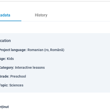
adata
History
ication
Project language
:
Romanian (ro, Română)
Age
:
Kids
Category
:
Interactive lessons
Grade
:
Preschool
Topic
:
Sciences
nținut