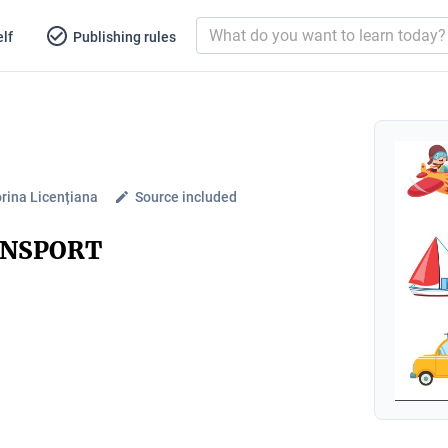
lf
Publishing rules
orina Licențiana
Source included
ANSPORT