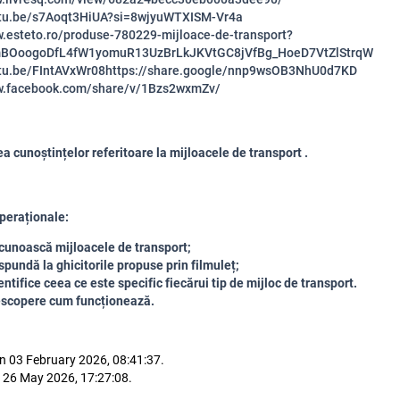
utu.be/s7Aoqt3HiUA?si=8wjyuWTXISM-Vr4a
w.esteto.ro/produse-780229-mijloace-de-transport?
fmBOoogoDfL4fW1yomuR13UzBrLkJKVtGC8jVfBg_HoeD7VtZlStrqW
utu.be/FIntAVxWr08
https://share.google/nnp9wsOB3NhU0d7KD
w.facebook.com/share/v/1Bzs2wxmZv/
a cunoștințelor referitoare la mijloacele de transport .
peraționale:
cunoască mijloacele de transport;
spundă la ghicitorile propuse prin filmuleț;
entifice ceea ce este specific fiecărui tip de mijloc de transport.
escopere cum funcționează.
n 03 February 2026, 08:41:37.
 26 May 2026, 17:27:08.