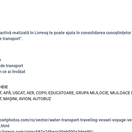
ractivă realizată în Livresq te poate ajuta în consolidarea cunoștințelo
e transport”.
e
 de transport
 ce ai învățat
HEIE
 APĂ, USCAT, AER, COPII, EDUCATOARE, GRUPA MIJLOCIE, MIJLOACE 
, MAȘINI, AVION, AUTOBUZ
ositphotos.com/ro/vector/water-transport-traveling-vessel-voyage-ve
.html
ew.livresq.com/view/682a24becc30eb000a3dee90/