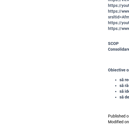
https://yo
https://ww
srsltid=A
https://yo
https://ww
SCOP
Consolidare
Obiective o
să re
să ră
să id
să d
Published o
Modified on