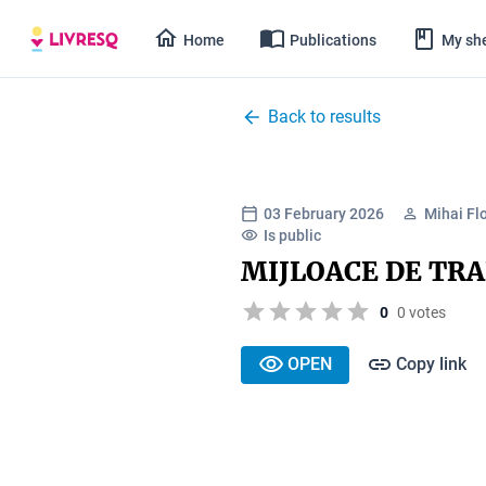
Home
Publications
My she
Back to results
03 February 2026
Mihai Fl
Is public
MIJLOACE DE TR
0
0 votes
OPEN
Copy link