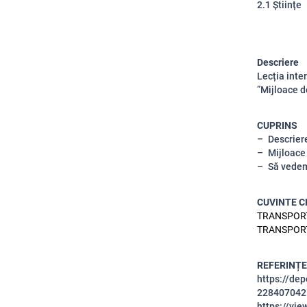
2.1 Științe
Descriere
Lecția inte
”Mijloace d
CUPRINS
Descrier
Mijloace
Să vedem
CUVINTE C
TRANSPORT,
TRANSPORT
REFERINȚE
https://dep
228407042
https://vi