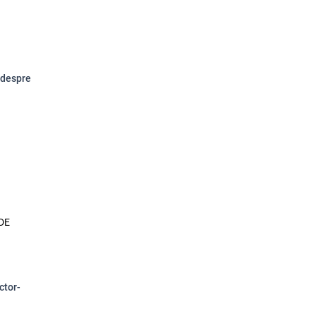
r despre
DE
ctor-