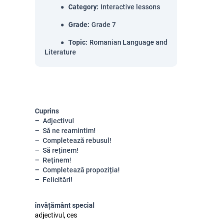
Category
:
Interactive lessons
Grade
:
Grade 7
Topic
:
Romanian Language and
Literature
Cuprins
Adjectivul
Să ne reamintim!
Completează rebusul!
Să reținem!
Reținem!
Completează propoziția!
Felicitări!
învățământ special
adjectivul, ces