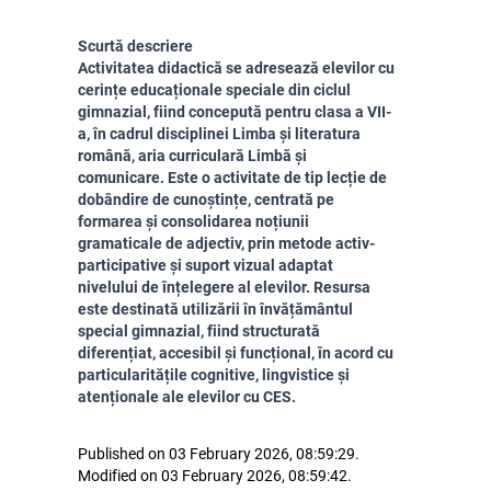
Scurtă descriere
Activitatea didactică se adresează
elevilor cu
cerințe educaționale speciale din ciclul
gimnazial
, fiind concepută pentru
clasa a VII-
a
, în cadrul disciplinei
Limba și literatura
română
, aria curriculară
Limbă și
comunicare
. Este o
activitate de tip lecție de
dobândire de cunoștințe
, centrată pe
formarea și consolidarea noțiunii
gramaticale de
adjectiv
, prin metode activ-
participative și suport vizual adaptat
nivelului de înțelegere al elevilor. Resursa
este
destinată utilizării în învățământul
special gimnazial
, fiind structurată
diferențiat, accesibil și funcțional, în acord cu
particularitățile cognitive, lingvistice și
atenționale ale elevilor cu CES.
Published on 03 February 2026, 08:59:29.
Modified on 03 February 2026, 08:59:42.