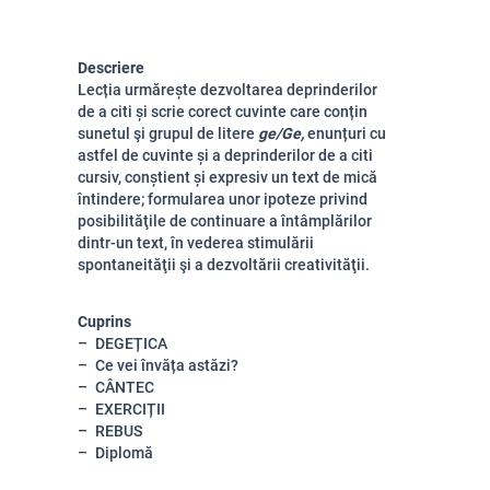
Descriere
Lecția urmărește dezvoltarea deprinderilor
de a citi și scrie corect cuvinte care conțin
sunetul şi grupul de litere
ge/Ge,
enunțuri cu
astfel de cuvinte și a deprinderilor de a citi
cursiv, conștient și expresiv un text de mică
întindere;
formularea unor ipoteze privind
posibilităţile de continuare a întâmplărilor
dintr-un text, în vederea stimulării
spontaneităţii şi a dezvoltării creativităţii.
Cuprins
DEGEȚICA
Ce vei învăța astăzi?
CÂNTEC
EXERCIȚII
REBUS
Diplomă