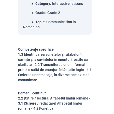
Category
:
Interactive lessons
Grade
:
Grade 2
Topic
:
Communication in
Romanian
Competențe specifice
1.3 Identificarea sunetelor și silabelor în
cuvinte și a cuvintelor în enunțuri rostite cu
claritate - 2.2 Transmiterea unor informații
printr-o suită de enunțuri înlănțuite logic - 4.1
Scrierea unor mesaje, în diverse contexte de
comunicare
Domenii conținut
2.2 [Citire / lectură] Alfabetul limbii române -
3.1 [Scriere / redactare] Alfabetul limbii
române - 4.2 Fonetică