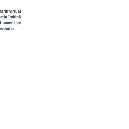
arin virtual
ecția îmbină
nd accent pe
 mediului