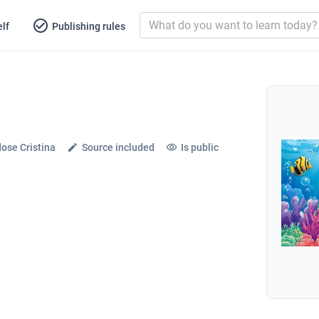
lf
Publishing rules
dose Cristina
Source included
Is public