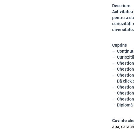
Descriere
Activitatea
pentru a st
curiozități
diversitatea
Cuprins
Conținut
Curiozită
Chestion
Chestion
Chestion
Dă click 
Chestion
Chestion
Chestion
Diplomă
Cuvinte ch
apă, caracat