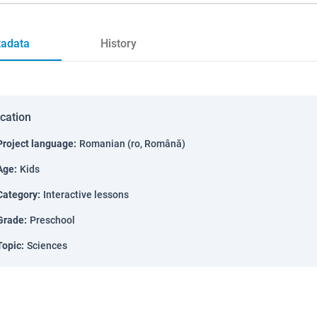
adata
History
ication
Project language
:
Romanian (ro, Română)
Age
:
Kids
Category
:
Interactive lessons
Grade
:
Preschool
Topic
:
Sciences