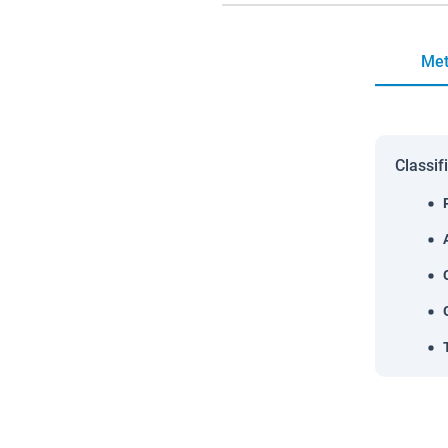
Met
Classif