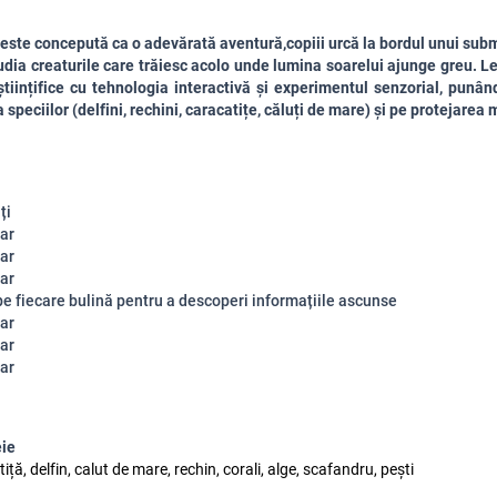
 este concepută ca o adevărată aventură,copiii
urcă la bordul unui subm
udia creaturile care trăiesc acolo unde lumina soarelui ajunge greu. L
 științifice cu tehnologia interactivă și experimentul senzorial, punâ
 speciilor (delfini, rechini, caracatițe, căluți de mare) și pe protejarea
ți
ar
ar
ar
pe fiecare bulină pentru a descoperi informațiile ascunse
ar
ar
ar
eie
iță, delfin, calut de mare, rechin, corali, alge, scafandru, pești