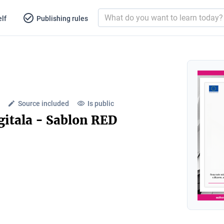
lf
Publishing rules
Source included
Is public
gitala - Sablon RED