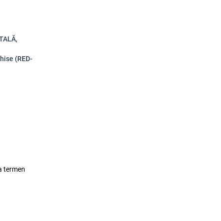
ITALĂ,
chise (RED-
lea termen