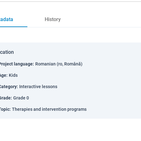
adata
History
ication
Project language
:
Romanian (ro, Română)
Age
:
Kids
Category
:
Interactive lessons
Grade
:
Grade 0
Topic
:
Therapies and intervention programs