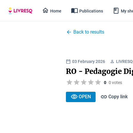
Home
Publications
My she
Back to results
03 February 2026
LIVRESQ
RO - Pedagogie Di
0
0 votes
OPEN
Copy link