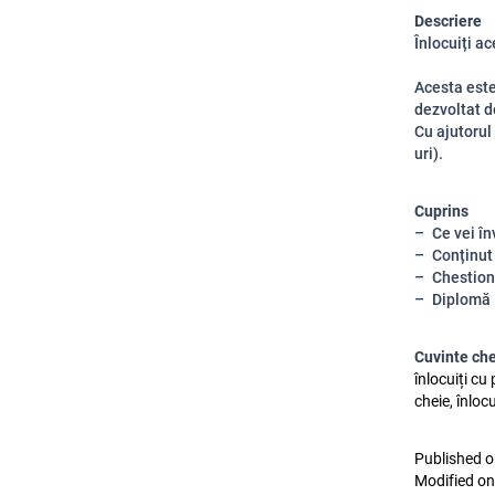
Descriere
Înlocuiți a
Acesta est
dezvoltat d
Cu ajutorul
uri).
Cuprins
Ce vei în
Conținut
Chestion
Diplomă
Cuvinte ch
înlocuiți cu
cheie, înloc
Published o
Modified on