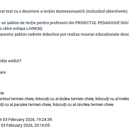
cest text cu o descriere a lecției dumneavoastră (incluzând obiectivele).
e un șablon de lecție pentru profesorii din PROIECTUL PEDAGOGIE DIG
e către echipa LIVRESQ.
 acestui șablon cadrele didactice pot realiza resurse educaționale des
văța astăzi?
are
eie
 primul termen cheie, înlocuiți cu al doilea termen cheie, înlocuiți cu al trei
uiți cu al parulea termen cheie, înlocuiți cu al cincilea termen cheie
n 03 February 2026, 19:24:39.
 03 February 2026, 20:16:05.