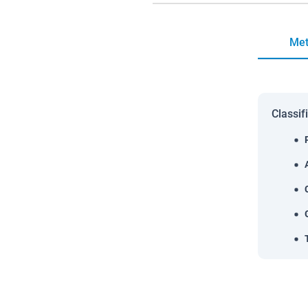
Met
Classif