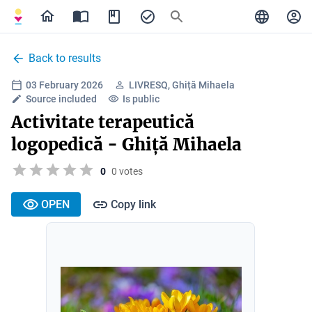
Back to results
03 February 2026
LIVRESQ, Ghiță Mihaela
Source included
Is public
Activitate terapeutică
logopedică - Ghiță Mihaela
0
0 votes
OPEN
Copy link