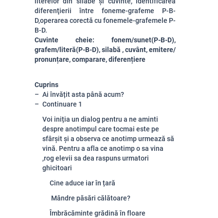
literelor din silabe și cuvinte,
identificarea
diferenţierii între foneme-grafeme P-B-
D,
operarea corectă cu fonemele-grafemele P-
B-D.
Cuvinte cheie: fonem/sunet(P-B-D),
grafem/literă(P-B-D), silabă , cuvânt, emitere/
pronunțare, comparare, diferențiere
Cuprins
Ai învățit asta până acum?
Continuare 1
Voi iniția un dialog pentru a ne aminti
despre anotimpul care tocmai este pe
sfârșit și a observa ce anotimp urmează să
vină. Pentru a afla ce anotimp o sa vina
,rog elevii sa dea raspuns urmatori
ghicitoari
Cine aduce iar în țară
Mândre păsări călătoare?
Îmbrăcăminte grădină în floare