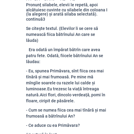
Pronunț silabele, elevii le repetă, apoi
alcătuiesc cuvinte cu silabele din coloana I
(la alegere) și arată silaba selectată).
continuă3
Se citește textul. (Elevilor li se cere să
numească fiica bătrînului An care se
lăuda)
Era odată un împărat bătrîn care avea
patru fete. Odată, fiicele bătrînului An se
lăudau:
- Eu, spunea Primăvara, sînt fiica cea mai
tînără și mai frumoasă. Pe mine mă
mîngîie soarele cu razele lui calde și
luminoase.Eu trezesc la viață întreaga
natură.Aici flori, dincolo verdeață, pomi în
floare, ciripit de păsărele.
- Cum se numea fiica cea mai tînără și mai
frumoasă a bătrînului An?
- Ce aduce cu ea Primăvara?