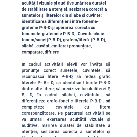
acuității vizuale și auditive ,mărirea duratei
de stabilitate a atenţiei, sesizarea corectă a
sunetelor și literelor din silabe și cuvinte;
identificarea diferenţierii între foneme-
grafeme P-B-D și operarea corectă cu
fonemele-grafemele P-B-D;. Cuvinte cheie:
fonem/sunet(P-B-D), grafem/literă (P-B-D),
silabă , cuvânt, emitere/ pronunțare,
comparare, difriere
În cadrul activității elevii vor învăța
să
pronunţe corect sunetele, cuvintele,
să
recunoască litere P-B-D,
să redea grafic
literele P- B= D,
să identifice literele P-B-D
dintre alte litere,
să precizeze loculuiliterei P,
B, D, în cadrul silabei, cuvântului,
să
diferenţieze grafo-fonetic literele P-B-D ,
să
completeze cuvintele cu litera
corespunzătoare. P
e parcursul activității se
va urmări:
exersarea acuității vizuale și
auditive,
mărirea duratei de stabilitate a
atenţiei,
sesizarea corectă a sunetelor și