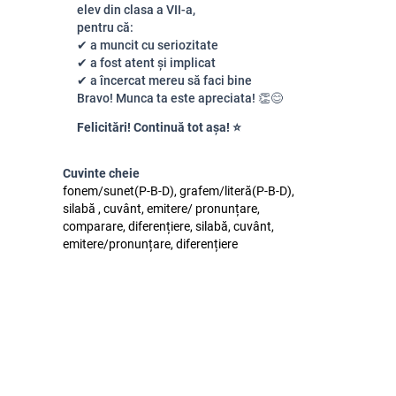
elev din clasa a VII-a,
pentru că:
✔ a muncit cu seriozitate
✔ a fost atent și implicat
✔ a încercat mereu să faci bine
Bravo! Munca ta este apreciata! 👏😊
Felicitări! Continuă tot așa! ⭐
Cuvinte cheie
fonem/sunet(P-B-D), grafem/literă(P-B-D),
silabă , cuvânt, emitere/ pronunțare,
comparare, diferențiere, silabă, cuvânt,
emitere/pronunțare, diferențiere