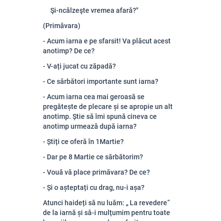
Şi-ncălzeşte vremea afară?''
(Primăvara)
- Acum iarna e pe sfarsit! Va plăcut acest
anotimp? De ce?
- V-ați jucat cu zăpadă?
- Ce sărbători importante sunt iarna?
- Acum iarna cea mai geroasă se
pregătește de plecare și se apropie un alt
anotimp. Știe să îmi spună cineva ce
anotimp urmează după iarna?
- Știți ce oferă în 1Martie?
- Dar pe 8 Martie ce sărbătorim?
- Vouă vă place primăvara? De ce?
- Și o așteptați cu drag, nu-i așa?
Atunci haideți să nu luăm: „ La revedere”
de la iarnă și să-i mulțumim pentru toate