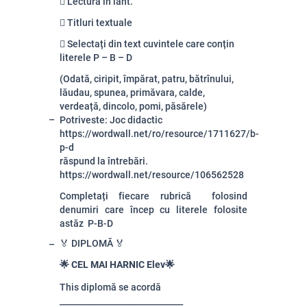
 Lectură în lant.
 Titluri textuale
 Selectați din text cuvintele care conțin
literele P – B – D
(Odată, ciripit, împărat, patru, bătrînului,
lăudau, spunea, primăvara, calde,
verdeață, dincolo, pomi, păsărele)
Potriveste: Joc didactic
https://wordwall.net/ro/resource/1711627/b-
p-d
răspund la întrebări.
https://wordwall.net/resource/106562528
Completați fiecare rubrică folosind
denumiri care încep cu literele folosite
astăz P-B-D
🏅 DIPLOMĂ 🏅
🌟 CEL MAI HARNIC Elev🌟
This diplomă se acordă
______________________________