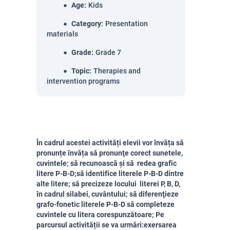
Age
:
Kids
Category
:
Presentation
materials
Grade
:
Grade 7
Topic
:
Therapies and
intervention programs
În cadrul acestei activități elevii vor învăța să
pronunțe învăța să pronunţe corect sunetele,
cuvintele; să recunoască și să redea grafic
litere P-B-D;să identifice literele P-B-D dintre
alte litere; să precizeze locului literei P, B, D,
în cadrul silabei, cuvântului; să diferenţieze
grafo-fonetic literele P-B-D să completeze
cuvintele cu litera corespunzătoare; Pe
parcursul activității se va urmări:exersarea