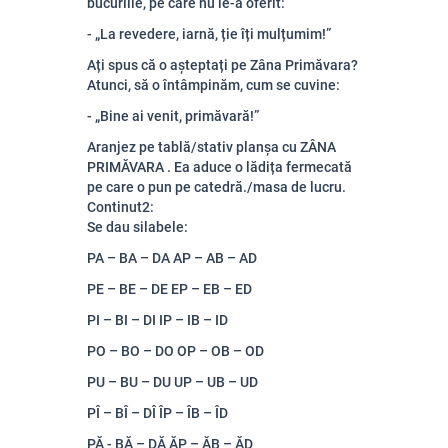
bucuriile, pe care nu le-a oferit:
- „La revedere, iarnă, ție îți mulțumim!”
Ați spus că o așteptați pe Zâna Primăvara?
Atunci, să o întâmpinăm, cum se cuvine:
- „Bine ai venit, primăvară!”
Aranjez pe tablă/stativ planșa cu ZÂNA
PRIMĂVARA . Ea aduce o lădița fermecată
pe care o pun pe catedră./masa de lucru.
Continut2:
Se dau silabele:
PA – BA – DA AP – AB – AD
PE – BE – DE EP – EB – ED
PI – BI – DI IP – IB – ID
PO – BO – DO OP – OB – OD
PU – BU – DU UP – UB – UD
PÎ – BÎ – DÎ ÎP – ÎB – ÎD
PĂ - BĂ – DĂ ĂP – ĂB – ĂD