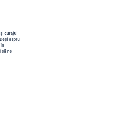
și curajul
 Deși aspru
 în
i să ne