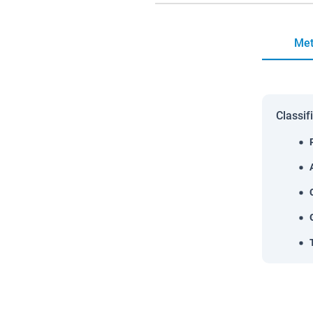
Met
Classif