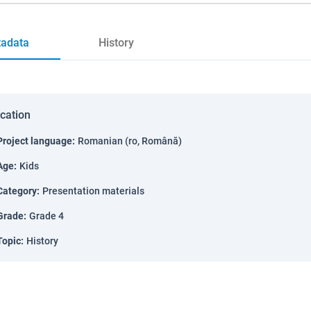
adata
History
ication
Project language
:
Romanian (ro, Română)
Age
:
Kids
Category
:
Presentation materials
Grade
:
Grade 4
Topic
:
History