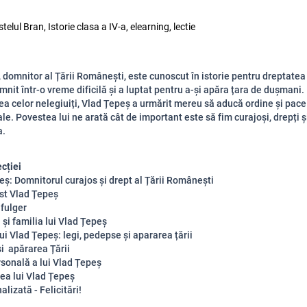
telul Bran, Istorie clasa a IV-a, elearning, lectie
 domnitor al Țării Românești, este cunoscut în istorie pentru dreptatea 
omnit într-o vreme dificilă și a luptat pentru a-și apăra țara de dușmani.
ea celor nelegiuiți, Vlad Țepeș a urmărit mereu să aducă ordine și pace
ale. Povestea lui ne arată cât de important este să fim curajoși, drepți ș
a.
ecției
eș: Domnitorul curajos și drept al Țării Românești
ost Vlad Țepeș
 fulger
 și familia lui Vlad Țepeș
i Vlad Țepeș: legi, pedepse și apararea țării
și apărarea Țării
rsonală a lui Vlad Țepeș
ea lui Vlad Țepeș
alizată - Felicitări!