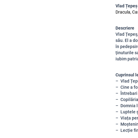
Vlad Țepeș
Dracula, Cas
Descriere
Vlad Țepeș,
său. El a d
în pedepsir
ținuturile s
iubim patri
Cuprinsul l
Vlad Țep
Cine a f
Întrebari
Copilăria
Domnia lu
Luptele 
Viața pe
Moștenir
Lecție fin