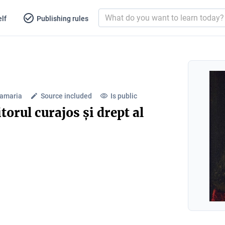
lf
Publishing rules
amaria
Source included
Is public
orul curajos și drept al