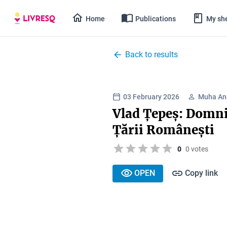
Home
Publications
My she
Back to results
03 February 2026
Muha An
Vlad Țepeș: Domnit
Țării Românești
0
0 votes
OPEN
Copy link