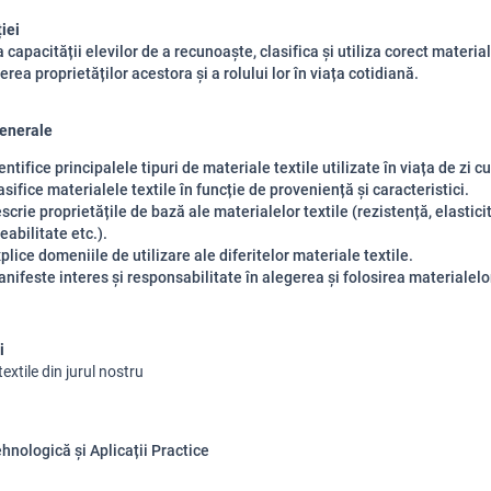
iei
capacității elevilor de a recunoaște, clasifica și utiliza corect material
erea proprietăților acestora și a rolului lor în viața cotidiană.
generale
entifice principalele tipuri de materiale textile utilizate în viața de zi cu
asifice materialele textile în funcție de proveniență și caracteristici.
scrie proprietățile de bază ale materialelor textile (rezistență, elastici
abilitate etc.).
plice domeniile de utilizare ale diferitelor materiale textile.
nifeste interes și responsabilitate în alegerea și folosirea materialelor
i
textile din jurul nostru
hnologică și Aplicații Practice