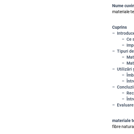
Nume cuvin
materiale tex
Cuprins
Introduce
Ce 
Impo
Tipuri de
Mat
Mat
Utilizări
Îmb
Înt
Concluzii
Rec
Într
Evaluare
materiale t
fibre natural