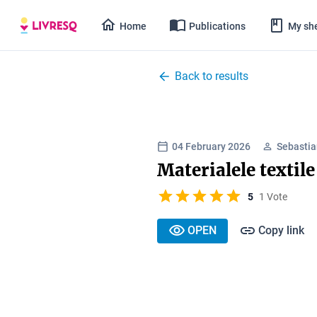
Home
Publications
My she
Back to results
04 February 2026
Sebasti
Materialele textile
5
1 Vote
OPEN
Copy link