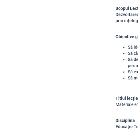
Scopul Lecț
Dezvoltarea 
prin înțeleg
Obiective 
Să id
Să cl
Să de
perme
Să ex
Să ma
Titlul lecție
Materialele 
Disciplina
Educație Te