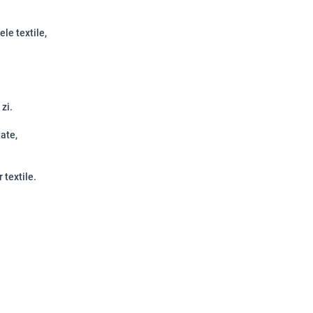
ele textile,
 zi.
tate,
 textile.