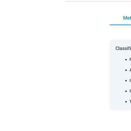
Met
Classif