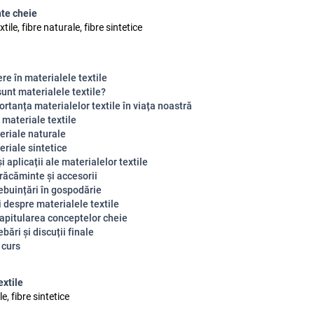
te cheie
tile, fibre naturale, fibre sintetice
re în materialele textile
sunt materialele textile?
rtanța materialelor textile în viața noastră
 materiale textile
eriale naturale
eriale sintetice
 și aplicații ale materialelor textile
răcăminte și accesorii
rebuințări în gospodărie
 despre materialele textile
apitularea conceptelor cheie
ebări și discuții finale
 curs
extile
e, fibre sintetice