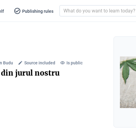
lf
Publishing rules
an Budu
Source included
Is public
 din jurul nostru