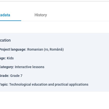
adata
History
ication
Project language
:
Romanian (ro, Română)
Age
:
Kids
Category
:
Interactive lessons
Grade
:
Grade 7
Topic
:
Technological education and practical applications