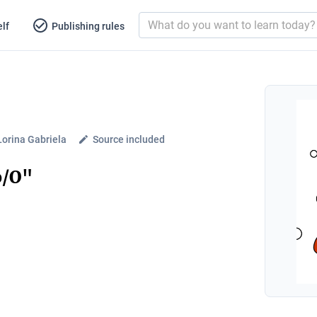
lf
Publishing rules
orina Gabriela
Source included
o/O"