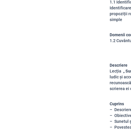
1.1 Identifi
Identificare
propoziții r
simple
Domenii co
1.2 Cuvântul
Descriere
Lecția „
Sun
ludic și acc
recunoască s
scrierea ei
Cuprins
Descriere
Obiective
Sunetul ș
Povestea