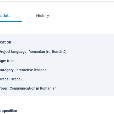
adata
History
ication
Project language
:
Romanian (ro, Română)
Age
:
Kids
Category
:
Interactive lessons
Grade
:
Grade 0
Topic
:
Communication in Romanian
 specifice