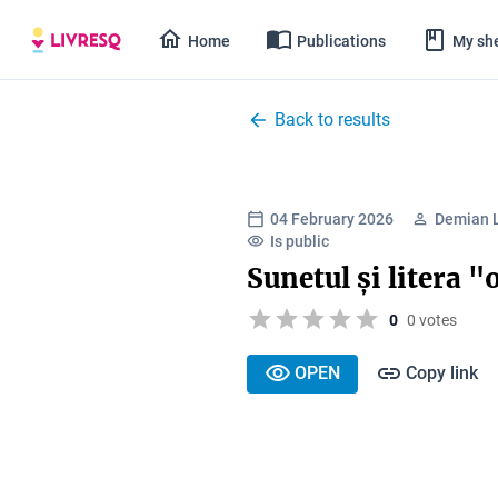
Home
Publications
My she
Back to results
04 February 2026
Demian L
Is public
Sunetul și litera "
0
0 votes
OPEN
Copy link