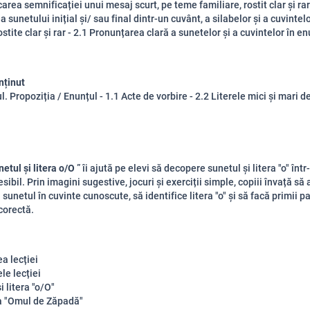
carea semnificației unui mesaj scurt, pe teme familiare, rostit clar și rar
a sunetului inițial și/ sau final dintr-un cuvânt, a silabelor și a cuvintel
ostite clar și rar - 2.1 Pronunțarea clară a sunetelor și a cuvintelor în en
nținut
. Propoziția / Enunțul - 1.1 Acte de vorbire - 2.2 Literele mici și mari de
etul și litera o/O
” îi ajută pe elevi să decopere sunetul și litera "o" înt
esibil. Prin imagini sugestive, jocuri și exerciții simple, copiii învață să
unetul în cuvinte cunoscute, să identifice litera "o" și să facă primii pa
 corectă.
a lecției
le lecției
i litera "o/O"
 "Omul de Zăpadă"