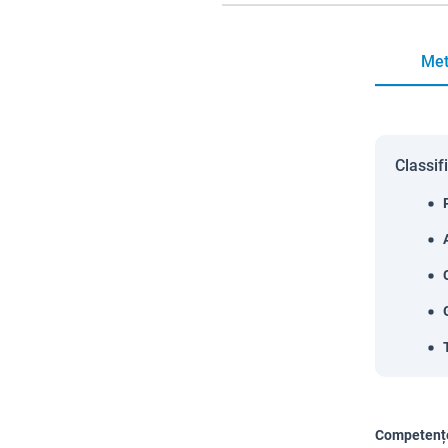
Met
Classif
Competențe