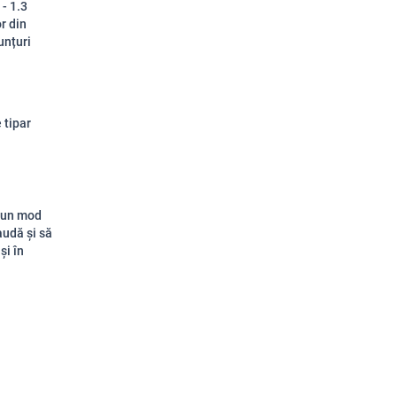
 - 1.3
or din
unțuri
 tipar
r-un mod
 audă și să
și în