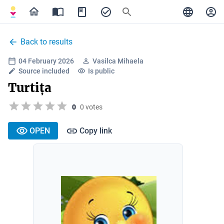
Back to results
04 February 2026
Vasilca Mihaela
Source included
Is public
Turtița
0
0 votes
OPEN
Copy link