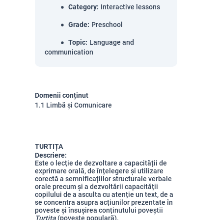
Category
:
Interactive lessons
Grade
:
Preschool
Topic
:
Language and
communication
Domenii conținut
1.1 Limbă și Comunicare
TURTIȚA
Descriere:
Este o lecție de dezvoltare a capacității de
exprimare orală, de înțelegere și utilizare
corectă a semnificațiilor structurale verbale
orale precum și a dezvoltării capacității
copilului de a asculta cu atenție un text, de a
se concentra asupra acțiunilor prezentate în
poveste și însușirea conținutului poveștii
Turtița
(poveste populară).