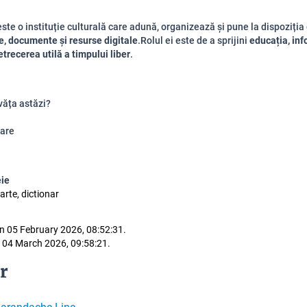
este o instituție culturală care adună, organizează și pune la dispoziți
ste, documente și resurse digitale
.Rolul ei este de a sprijini
educația, in
etrecerea utilă a timpului liber
.
văța astăzi?
are
eie
carte, dictionar
n 05 February 2026, 08:52:31.
 04 March 2026, 09:58:21.
r