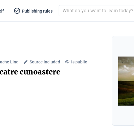
lf
Publishing rules
ache Lina
Source included
Is public
 catre cunoastere