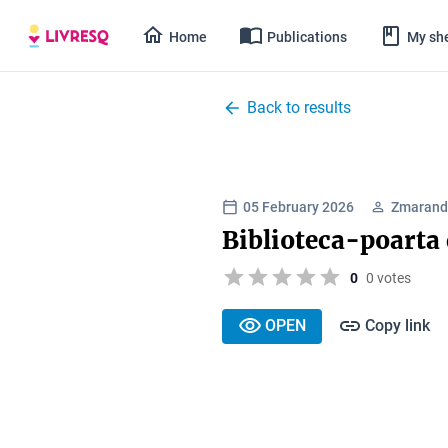
Home
Publications
My she
Back to results
05 February 2026
Zmarand
Biblioteca-poarta
0
0 votes
OPEN
Copy link