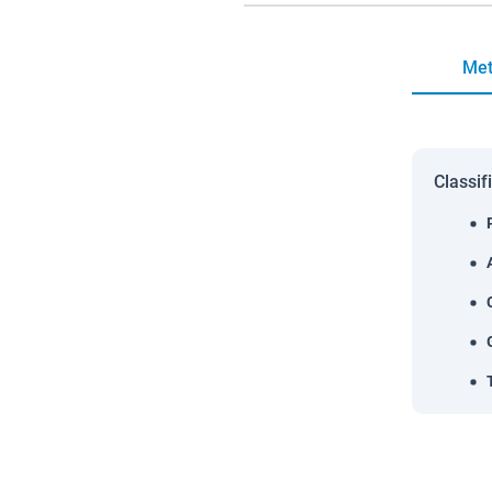
Met
Classif