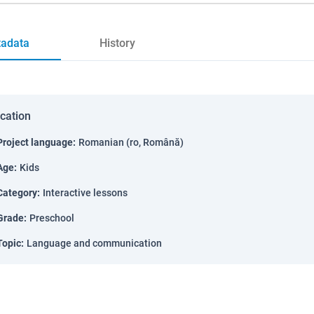
adata
History
ication
Project language
:
Romanian (ro, Română)
Age
:
Kids
Category
:
Interactive lessons
Grade
:
Preschool
Topic
:
Language and communication