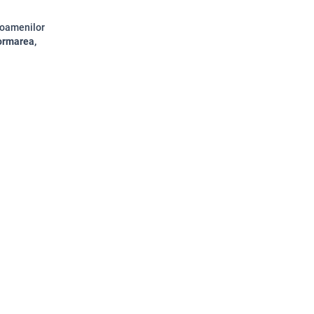
a oamenilor
formarea,