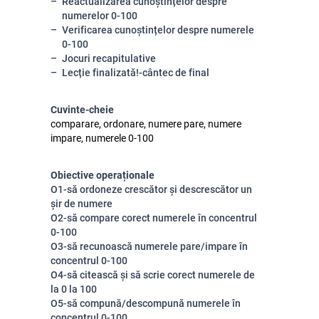
Reactualizarea cunoștințelor despre
numerelor 0-100
Verificarea cunoștințelor despre numerele
0-100
Jocuri recapitulative
Lecție finalizată!-cântec de final
Cuvinte-cheie
comparare, ordonare, numere pare, numere
impare, numerele 0-100
Obiective operaționale
O1-să ordoneze crescător și descrescător un
șir de numere
O2-să compare corect numerele în concentrul
0-100
O3-să recunoască numerele pare/impare în
concentrul 0-100
O4-să citească și să scrie corect numerele de
la 0 la 100
O5-să compună/descompună numerele în
concentrul 0-100