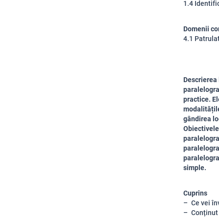
1.4 Identif
Domenii co
4.1 Patrula
Descrierea 
paralelogra
practice. El
modalitățil
gândirea lo
Obiectivele 
paralelogra
paralelogra
paralelogra
simple.
Cuprins
Ce vei în
Conținut