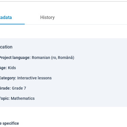
adata
History
ication
Project language
:
Romanian (ro, Română)
Age
:
Kids
Category
:
Interactive lessons
Grade
:
Grade 7
Topic
:
Mathematics
 specifice