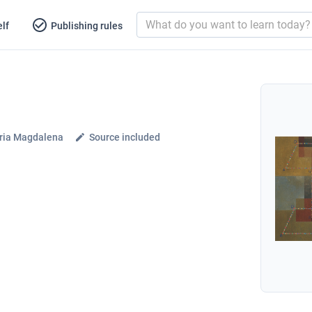
lf
Publishing rules
ria Magdalena
Source included