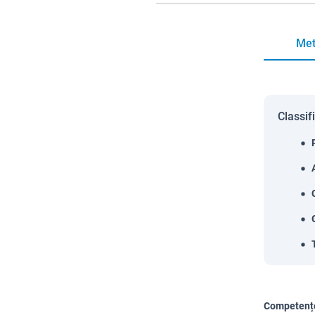
Met
Classif
Competențe