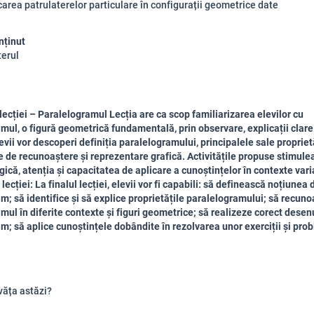
icarea patrulaterelor particulare în configurații geometrice date
nținut
terul
lecției – Paralelogramul Lecția are ca scop familiarizarea elevilor cu
mul, o figură geometrică fundamentală, prin observare, explicații clare ș
evii vor descoperi definiția paralelogramului, principalele sale proprietă
e de recunoaștere și reprezentare grafică. Activitățile propuse stimule
gică, atenția și capacitatea de aplicare a cunoștințelor în contexte vari
lecției: La finalul lecției, elevii vor fi capabili: să definească noțiunea 
m; să identifice și să explice proprietățile paralelogramului; să recun
mul în diferite contexte și figuri geometrice; să realizeze corect desen
m; să aplice cunoștințele dobândite în rezolvarea unor exerciții și pro
văța astăzi?