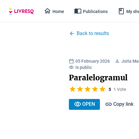
Home
Publications
My she
Back to results
05 February 2026
Joita Ma
Is public
Paralelogramul
5
1 Vote
OPEN
Copy link