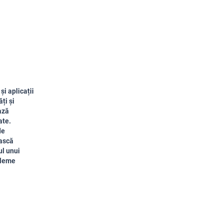
i aplicații
ți și
ază
ate.
de
oască
ul unui
bleme