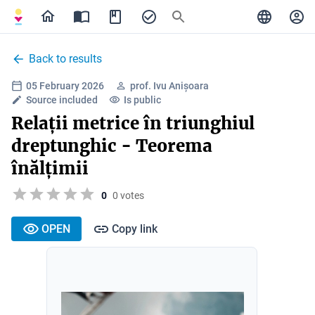
Back to results
05 February 2026
prof. Ivu Anișoara
Source included
Is public
Relații metrice în triunghiul
dreptunghic - Teorema
înălțimii
0
0 votes
OPEN
Copy link