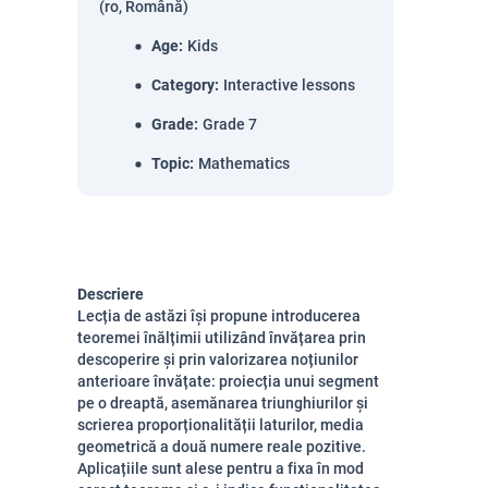
(ro, Română)
Age
:
Kids
Category
:
Interactive lessons
Grade
:
Grade 7
Topic
:
Mathematics
Descriere
Lecția de astăzi își propune introducerea
teoremei înălțimii utilizând învățarea prin
descoperire și prin valorizarea noțiunilor
anterioare învățate: proiecția unui segment
pe o dreaptă, asemănarea triunghiurilor și
scrierea proporționalității laturilor, media
geometrică a două numere reale pozitive.
Aplicațiile sunt alese pentru a fixa în mod