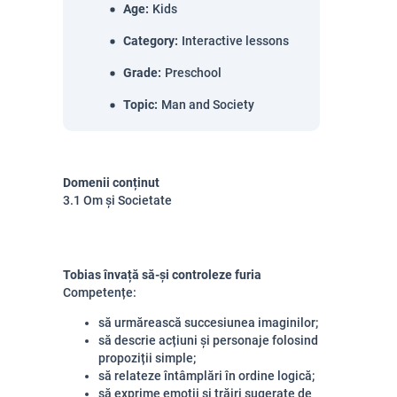
Age
:
Kids
Category
:
Interactive lessons
Grade
:
Preschool
Topic
:
Man and Society
Domenii conținut
3.1 Om și Societate
Tobias învață să-și controleze furia
Competențe:
să urmărească succesiunea imaginilor;
să descrie acțiuni și personaje folosind
propoziții simple;
să relateze întâmplări în ordine logică;
să exprime emoții și trăiri sugerate de