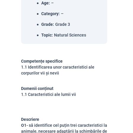
Age
:
–
Category
:
–
Grade
:
Grade 3
Topic
:
Natural Sciences
Competențe specifice
1.1 Identificarea unor caracteristici ale
corpurilor vii și nevii
Domenii conținut
1.1 Caracteristici ale lumii vii
Descriere
O1-
să identifice cel puțin trei caracteristici la
animale, necesare adaptării la schimbările de