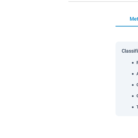
Met
Classif