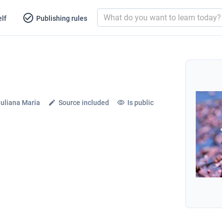
lf
Publishing rules
uliana Maria
Source included
Is public