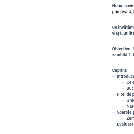
Nume cuvin
primăvară, f
Ce învățăm 
viață, utili
Obiective: 
zambilă 2. 
Cuprins
Introduc
Ce 
Buc
Flori de
Ghi
Nar
Soarele ș
Zam
Evaluare