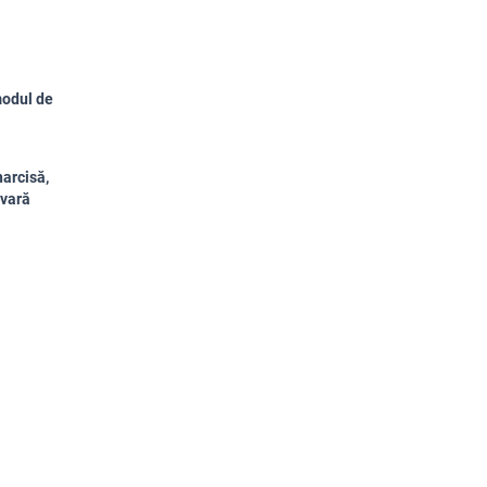
modul de
narcisă,
ăvară