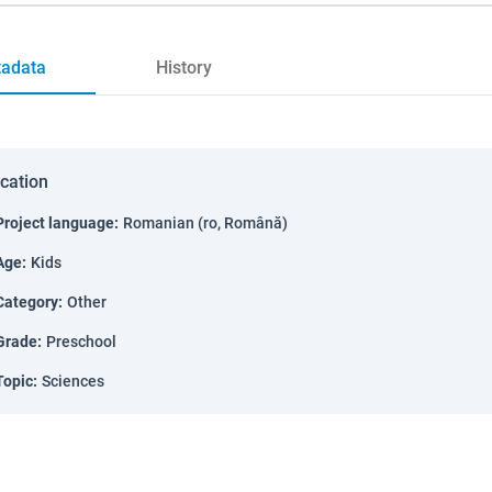
adata
History
ication
Project language
:
Romanian (ro, Română)
Age
:
Kids
Category
:
Other
Grade
:
Preschool
Topic
:
Sciences