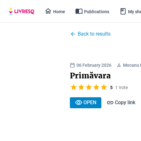
Home
Publications
My she
Back to results
06 February 2026
Mocanu I
Primăvara
5
1 Vote
OPEN
Copy link