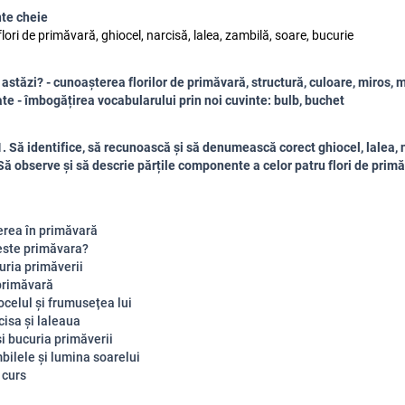
te cheie
lori de primăvară, ghiocel, narcisă, lalea, zambilă, soare, bucurie
astăzi? - cunoașterea florilor de primăvară, structură, culoare, miros, 
tate - îmbogățirea vocabularului prin noi cuvinte: bulb, buchet
1. Să identifice, să recunoască și să denumească corect ghiocel, lalea, 
Să observe și să descrie părțile componente a celor patru flori de prim
erea în primăvară
este primăvara?
uria primăverii
 primăvară
ocelul și frumusețea lui
cisa și laleaua
i bucuria primăverii
bilele și lumina soarelui
 curs