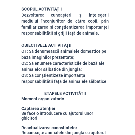
SCOPUL ACTIVITĂȚII
Dezvoltarea cunoașterii și înțelegerii
mediului înconjurător de către copii, prin
familiarizarea
și conștientizarea importanței
responsabilității și grijii față de animale.
OBIECTIVELE ACTIVITĂȚII
O1: Să denumească animalele domestice pe
baza imaginilor prezentate;
O2: Să enumere caracteristicile de bază ale
animalelor sălbatice din junglă;
O3: Să conștientizeze importanța
responsabilității față de animalele sălbatice.
ETAPELE ACTIVITĂȚII
Moment organizatoric
Captarea atenției
Se face o introducere cu ajutorul unor
ghicitori.
Reactualizarea cunoștințelor
Recunoaște animalele din junglă cu ajutorul