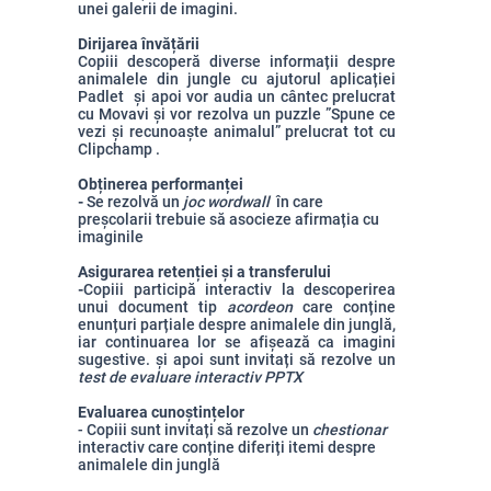
unei galerii de imagini.
Dirijarea învățării
Copiii descoperă diverse informații despre
animalele din jungle cu ajutorul aplicației
Padlet și apoi vor audia un cântec prelucrat
cu Movavi și vor rezolva un puzzle ”Spune ce
vezi și recunoaște animalul” prelucrat tot cu
Clipchamp
.
Obținerea performanței
-
Se rezolvă un
joc wordwall
în care
preșcolarii trebuie să asocieze afirmația cu
imaginile
Asigurarea retenției și a transferului
-
Copiii participă interactiv la descoperirea
unui document tip
acordeon
care conține
enunțuri parțiale despre animalele din junglă,
iar continuarea lor se afișează ca imagini
sugestive. și apoi sunt invitați să rezolve un
test de evaluare interactiv PPTX
Evaluarea cunoștințelor
- Copiii sunt invitați să rezolve un
chestionar
interactiv care conține diferiți itemi despre
animalele din junglă