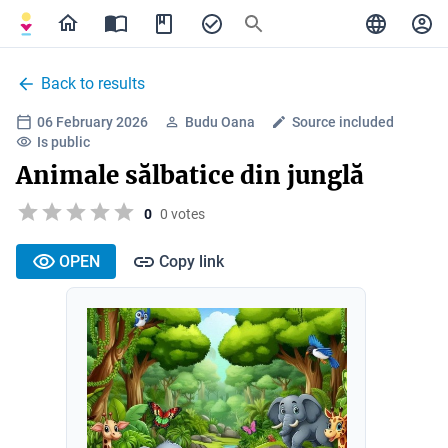
Back to results
06 February 2026
Budu Oana
Source included
Is public
Animale sălbatice din junglă
0
0 votes
OPEN
Copy link