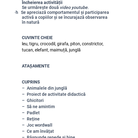
Încheierea activității
Se urmărește două
video youtube
.
·h Se apreciază comportamentul și participarea
activă a copiilor și se încurajază observarea
în natură
CUVINTE CHEIE
leu, tigru, crocodil, girafa, piton, constrictor,
tucan, elefant, maimuță, junglă
ATAȘAMENTE
CUPRINS
Animalele din junglă
Proiect de activitate didactică
Ghicitori
Să ne amintim
Padlet
Reține
Joc wordwall
Ce am învățat
Răspunde repede și bine