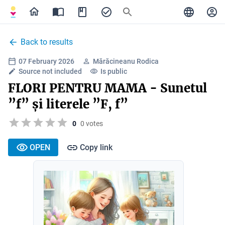
Back to results
07 February 2026
Mărăcineanu Rodica
Source not included
Is public
FLORI PENTRU MAMA - Sunetul
”f” și literele ”F, f”
0
0 votes
OPEN
Copy link