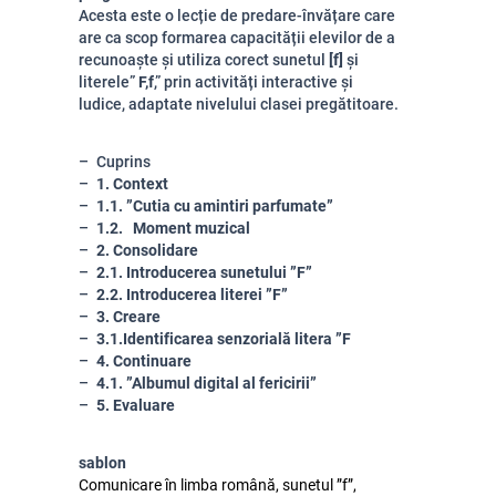
Acesta este o lecție de predare-învățare care
are ca scop formarea capacității elevilor de a
recunoaște și utiliza corect sunetul
[f]
și
literele”
F,f
,” prin activități interactive și
ludice, adaptate nivelului clasei pregătitoare.
Cuprins
1. Context
1.1. ”Cutia cu amintiri parfumate”
1.2. Moment muzical
2. Consolidare
2.1. Introducerea sunetului ”F”
2.2. Introducerea literei ”F”
3. Creare
3.1.Identificarea senzorială litera ”F
4. Continuare
4.1. ”Albumul digital al fericirii”
5. Evaluare
sablon
Comunicare în limba română, sunetul ”f”,