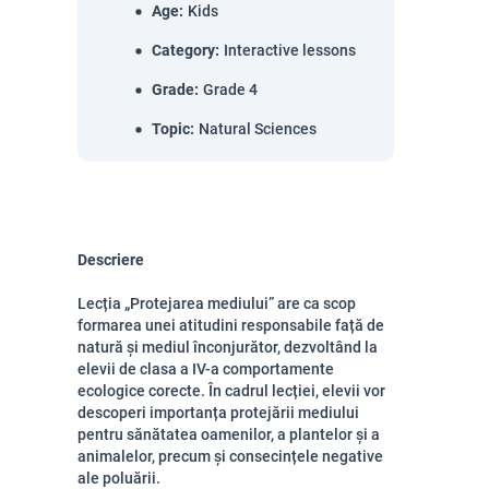
Age
:
Kids
Category
:
Interactive lessons
Grade
:
Grade 4
Topic
:
Natural Sciences
Descriere
Lecția „Protejarea mediului” are ca scop
formarea unei atitudini responsabile față de
natură și mediul înconjurător, dezvoltând la
elevii de clasa a IV-a comportamente
ecologice corecte. În cadrul lecției, elevii vor
descoperi importanța protejării mediului
pentru sănătatea oamenilor, a plantelor și a
animalelor, precum și consecințele negative
ale poluării.