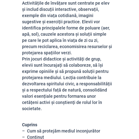
Activitățile de învățare sunt centrate pe elev
și includ discuții interactive, observații,
exemple din viața cotidiană, imagini
sugestive și exerciții practice. Elevii vor
identifica principalele forme de poluare (aer,
apă, sol), cauzele acestora și soluții simple
pe care le pot aplica în viața de zi cu zi,
precum reciclarea, economisirea resurselor și
protejarea spațiilor verzi.
Prin jocuri didactice și activități de grup,
elevii sunt încurajați să colaboreze, să își
exprime opiniile și să propună soluții pentru
protejarea mediului. Lecția contribuie la
dezvoltarea spiritului civic, a responsabilității
și a respectului față de natură, consolidând
valori esențiale pentru formarea unor
cetățeni activi și conștienți de rolul lor în
societate.
Cuprins
Cum să protejăm mediul inconjurător
Conținut