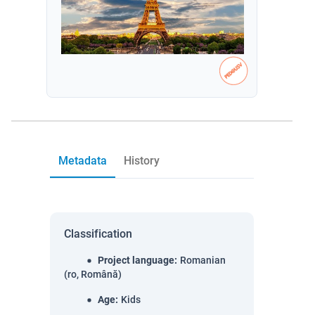
Metadata
History
Classification
Project language
:
Romanian
(ro, Română)
Age
:
Kids