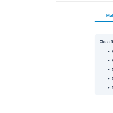
Met
Classif