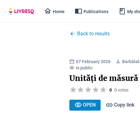
Home
Publications
My she
Back to results
07 February 2026
Barbălat
Is public
Unități de măsură
0
0 votes
OPEN
Copy link