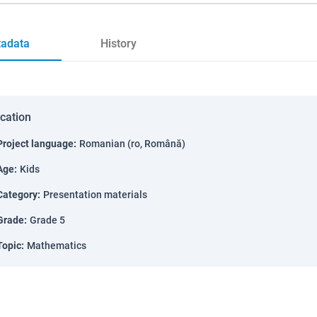
adata
History
ication
Project language
:
Romanian (ro, Română)
Age
:
Kids
Category
:
Presentation materials
Grade
:
Grade 5
Topic
:
Mathematics