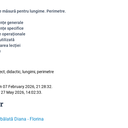
de măsură pentru lungime. Perimetre.
nțe generale
țe specifice
e operaționale
utilizată
area lecției
e
ect, didactic, lungimi, perimetre
n 07 February 2026, 21:28:32.
 27 May 2026, 14:02:33.
r
bălată Diana - Florina