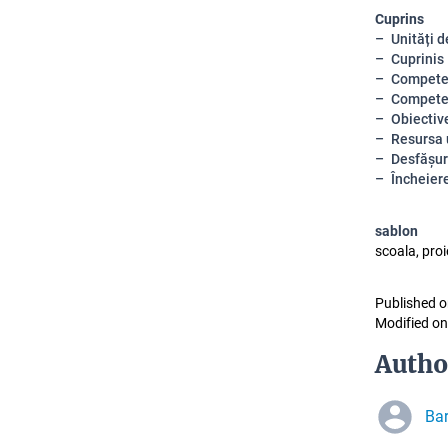
Cuprins
Unități 
Cuprinis
Compete
Competen
Obiectiv
Resursa 
Desfășur
Încheier
sablon
scoala, proi
Published o
Modified on
Autho
Bar