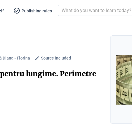
lf
Publishing rules
ă Diana - Florina
Source included
 pentru lungime. Perimetre