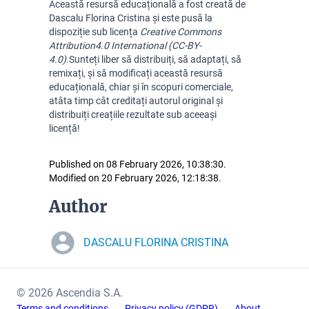
A
ceastă resursă educațională a fost creată de
Dascalu Florina Cristina și este pusă la
dispoziție sub licența
Creative Commons
Attribution
4.0 International (CC-BY-
4.0).
Sunteți liber să distribuiți, să adaptați, să
remixați, și să modificați această resursă
educațională, chiar și în scopuri comerciale,
atâta timp cât creditați autorul original și
distribuiți creațiile rezultate sub aceeași
licență!
Published on 08 February 2026, 10:38:30.
Modified on 20 February 2026, 12:18:38.
Author
DASCALU FLORINA CRISTINA
© 2026 Ascendia S.A.
Terms and conditions
Privacy policy (GDPR)
About