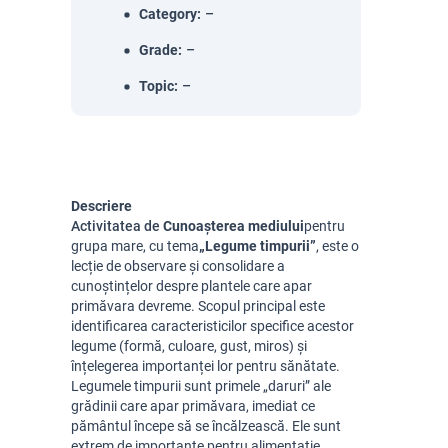
Category
:
–
Grade
:
–
Topic
:
–
Descriere
Activitatea de
Cunoașterea mediului
pentru
grupa mare, cu tema
„Legume timpurii”
, este o
lecție de observare și consolidare a
cunoștințelor despre plantele care apar
primăvara devreme. Scopul principal este
identificarea caracteristicilor specifice acestor
legume (formă, culoare, gust, miros) și
înțelegerea importanței lor pentru sănătate.
Legumele timpurii sunt primele „daruri” ale
grădinii care apar primăvara, imediat ce
pământul începe să se încălzească. Ele sunt
extrem de importante pentru alimentație