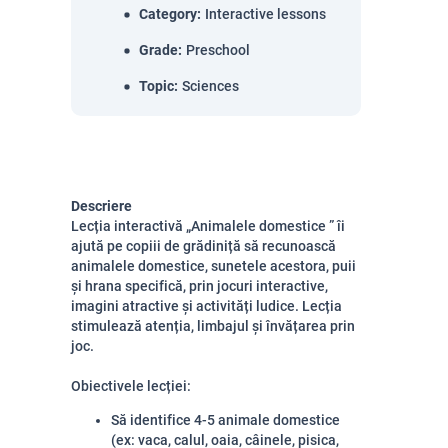
Category
:
Interactive lessons
Grade
:
Preschool
Topic
:
Sciences
Descriere
Lecția interactivă „Animalele domestice ” îi
ajută pe copiii de grădiniță să recunoască
animalele domestice, sunetele acestora, puii
și hrana specifică, prin jocuri interactive,
imagini atractive și activități ludice. Lecția
stimulează atenția, limbajul și învățarea prin
joc.
Obiectivele lecției:
Să identifice 4-5 animale domestice
(ex: vaca, calul, oaia, câinele, pisica,