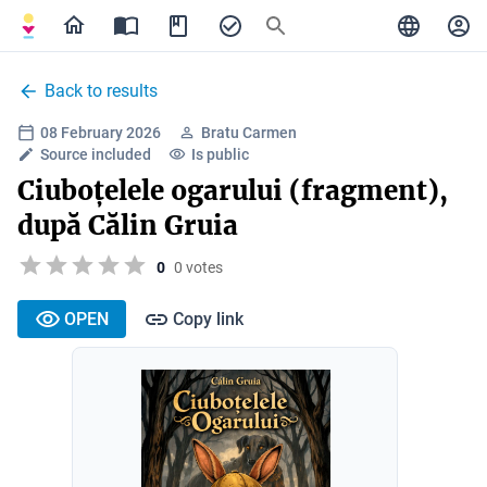
Back to results
08 February 2026
Bratu Carmen
Source included
Is public
Ciuboțelele ogarului (fragment),
după Călin Gruia
0
0 votes
OPEN
Copy link