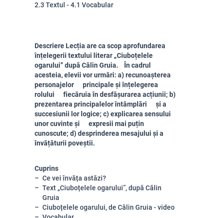
2.3 Textul - 4.1 Vocabular
Descriere Lecția are ca scop aprofundarea
înțelegerii textului literar „Ciuboțelele
ogarului” după Călin Gruia. În cadrul
acesteia, elevii vor urmări: a) recunoașterea
personajelor principale și înțelegerea
rolului fiecăruia în desfășurarea acțiunii; b)
prezentarea principalelor întâmplări și a
succesiunii lor logice; c) explicarea sensului
unor cuvinte și expresii mai puțin
cunoscute; d) desprinderea mesajului și a
învățăturii poveștii.
Cuprins
Ce vei învăța astăzi?
Text „Ciuboțelele ogarului”, după Călin
Gruia
Ciuboțelele ogarului, de Călin Gruia - video
Vocabular