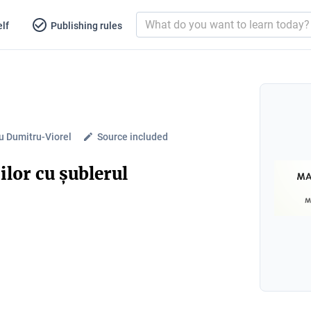
lf
Publishing rules
u Dumitru-Viorel
Source included
lor cu șublerul