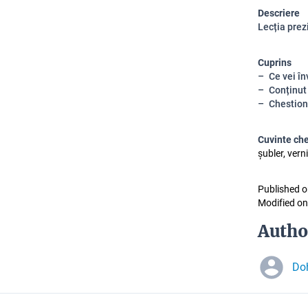
Descriere
Lecția prez
Cuprins
Ce vei în
Conținut
Chestion
Cuvinte ch
șubler, vern
Published o
Modified on
Autho
Doh