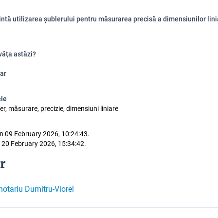
intă utilizarea șublerului pentru măsurarea precisă a dimensiunilor lini
văța astăzi?
ar
eie
ier, măsurare, precizie, dimensiuni liniare
n 09 February 2026, 10:24:43.
 20 February 2026, 15:34:42.
r
otariu Dumitru-Viorel