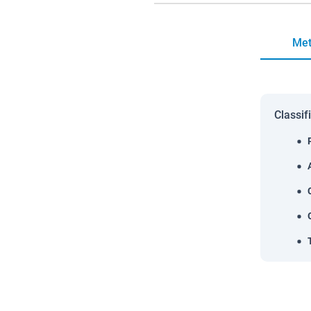
Met
Classif