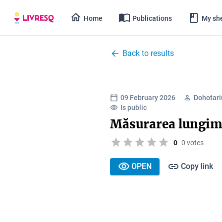
Home
Publications
My she
Back to results
09 February 2026
Dohotari
Is public
Măsurarea lungimi
0
0 votes
OPEN
Copy link