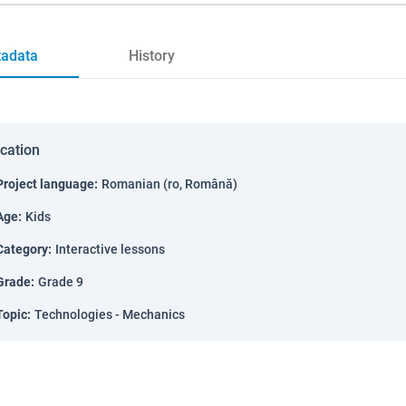
adata
History
ication
Project language
:
Romanian (ro, Română)
Age
:
Kids
Category
:
Interactive lessons
Grade
:
Grade 9
Topic
:
Technologies - Mechanics