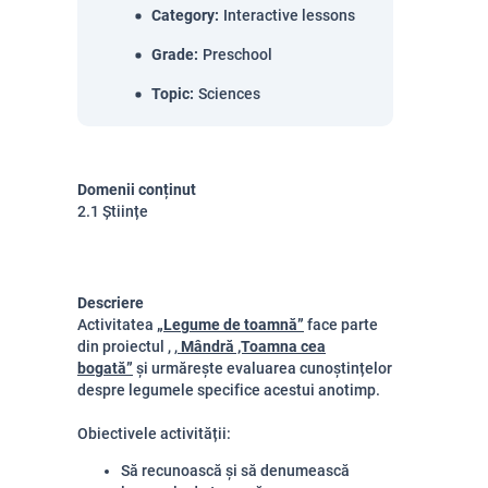
Category
:
Interactive lessons
Grade
:
Preschool
Topic
:
Sciences
Domenii conținut
2.1 Științe
Descriere
Activitatea
„Legume de toamnă”
face parte
din proiectul ,
,
Mândră ,Toamna cea
bogată”
și urmărește evaluarea cunoștințelor
despre legumele specifice acestui anotimp.
Obiectivele activității:
Să recunoască și să denumească