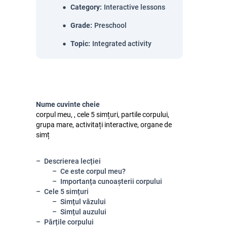
Category
:
Interactive lessons
Grade
:
Preschool
Topic
:
Integrated activity
Nume cuvinte cheie
corpul meu, , cele 5 simțuri, partile corpului,
grupa mare, activitați interactive, organe de
simț
Descrierea lecției
Ce este corpul meu?
Importanța cunoașterii corpului
Cele 5 simțuri
Simțul văzului
Simțul auzului
Părțile corpului