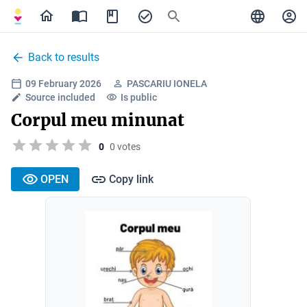
Back to results
09 February 2026
PASCARIU IONELA
Source included
Is public
Corpul meu minunat
0
0 votes
OPEN
Copy link