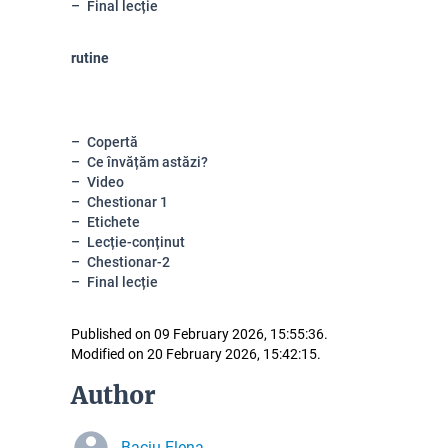
Final lecție
rutine
Copertă
Ce învățăm astăzi?
Video
Chestionar 1
Etichete
Lecție-conținut
Chestionar-2
Final lecție
Published on 09 February 2026, 15:55:36.
Modified on 20 February 2026, 15:42:15.
Author
Baciu Elena