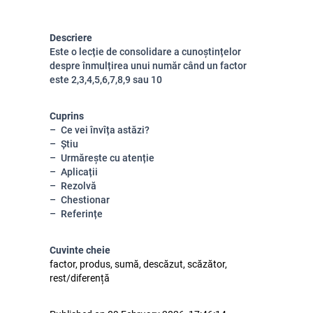
Descriere
Este o lecție de consolidare a cunoștințelor
despre înmulțirea unui număr când un factor
este 2,3,4,5,6,7,8,9 sau 10
Cuprins
Ce vei învîța astăzi?
Știu
Urmărește cu atenție
Aplicații
Rezolvă
Chestionar
Referințe
Cuvinte cheie
factor, produs, sumă, descăzut, scăzător,
rest/diferență