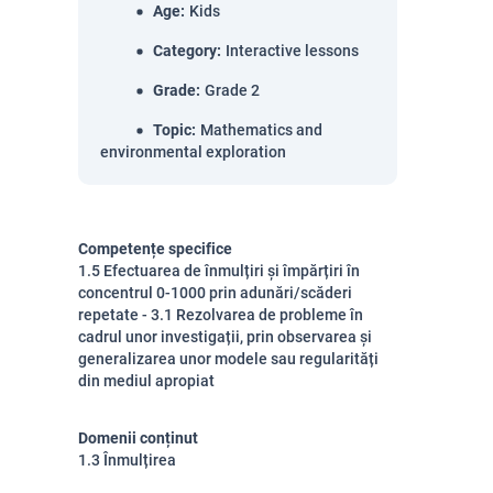
Age
:
Kids
Category
:
Interactive lessons
Grade
:
Grade 2
Topic
:
Mathematics and
environmental exploration
Competențe specifice
1.5 Efectuarea de înmulțiri și împărțiri în
concentrul 0-1000 prin adunări/scăderi
repetate - 3.1 Rezolvarea de probleme în
cadrul unor investigații, prin observarea și
generalizarea unor modele sau regularități
din mediul apropiat
Domenii conținut
1.3 Înmulțirea