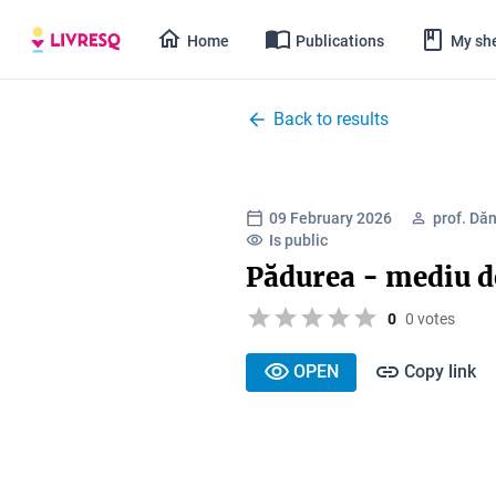
Home
Publications
My she
Back to results
09 February 2026
prof. Dă
Is public
Pădurea - mediu d
0
0 votes
OPEN
Copy link