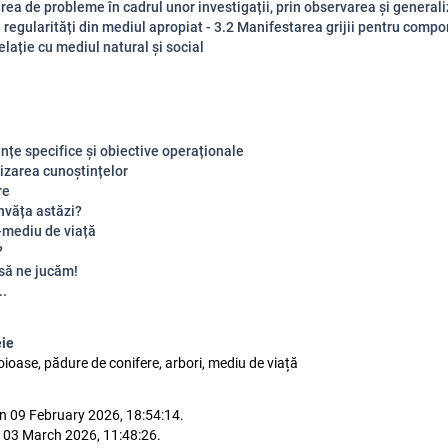
rea de probleme în cadrul unor investigații, prin observarea și general
regularități din mediul apropiat - 3.2 Manifestarea grijii pentru compo
elație cu mediul natural și social
țe specifice și obiective operaționale
izarea cunoștințelor
re
nvăța astăzi?
mediu de viață
?
 să ne jucăm!
..
eie
ioase, pădure de conifere, arbori, mediu de viață
n 09 February 2026, 18:54:14.
 03 March 2026, 11:48:26.