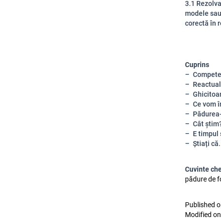
3.1 Rezolva
modele sau 
corectă în r
Cuprins
Competen
Reactual
Ghicitoa
Ce vom î
Pădurea-
Cât știm
E timpul
Știați că.
Cuvinte ch
pădure de fo
Published o
Modified on