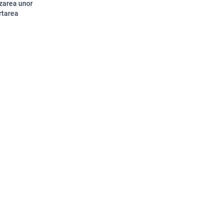
izarea unor
rtarea