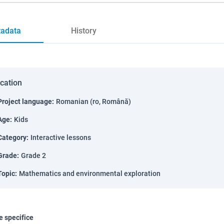
adata
History
ication
Project language
:
Romanian (ro, Română)
Age
:
Kids
Category
:
Interactive lessons
Grade
:
Grade 2
Topic
:
Mathematics and environmental exploration
 specifice