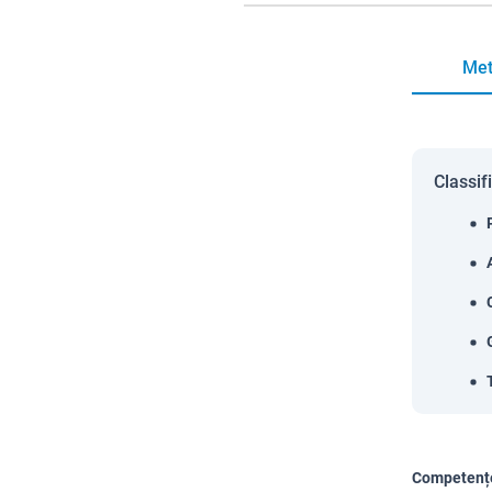
Met
Classif
Competențe