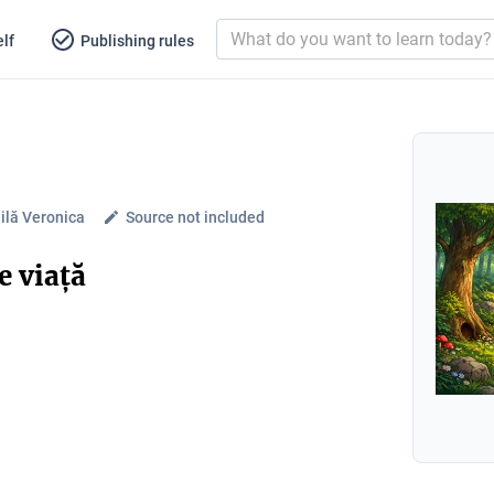
lf
Publishing rules
nilă Veronica
Source not included
e viață