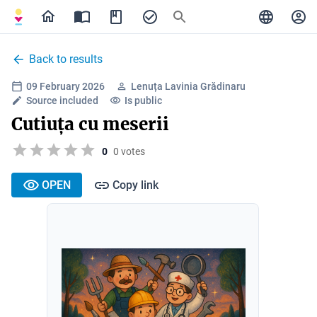
Back to results
09 February 2026
Lenuța Lavinia Grădinaru
Source included
Is public
Cutiuța cu meserii
0
0 votes
OPEN
Copy link