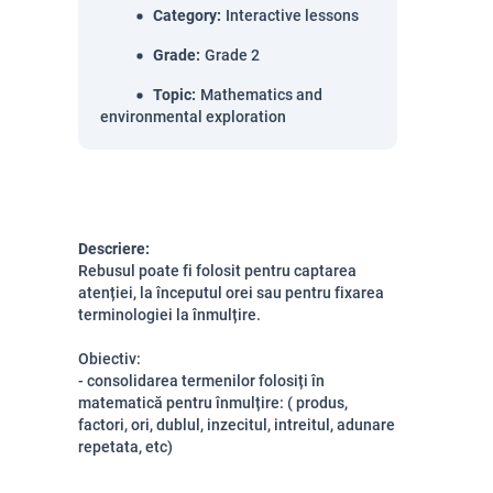
Category
:
Interactive lessons
Grade
:
Grade 2
Topic
:
Mathematics and
environmental exploration
Descriere:
Rebusul poate fi folosit pentru captarea
atenției, la începutul orei sau pentru fixarea
terminologiei la înmulțire.
Obiectiv:
- consolidarea termenilor folosiți în
matematică pentru înmulțire: ( produs,
factori, ori, dublul, inzecitul, intreitul, adunare
repetata, etc)