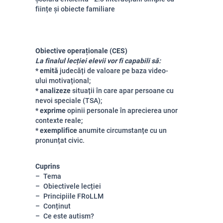
ființe și obiecte familiare
Obiective operaționale (CES)
La finalul lecției elevii vor fi capabili să:
* emită
judecăți de valoare pe baza video-
ului motivațional;
* analizeze
situații în care apar persoane cu
nevoi speciale (TSA);
* exprime
opinii personale în aprecierea unor
contexte reale;
* exemplifice
anumite circumstanțe cu un
pronunțat civic.
Cuprins
Tema
Obiectivele lecției
Principiile FRoLLM
Conținut
Ce este autism?