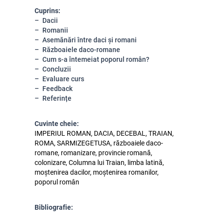
Cuprins:
Dacii
Romanii
Asemănări între daci și romani
Războaiele daco-romane
Cum s-a întemeiat poporul român?
Concluzii
Evaluare curs
Feedback
Referințe
Cuvinte cheie:
IMPERIUL ROMAN, DACIA, DECEBAL, TRAIAN,
ROMA, SARMIZEGETUSA, războaiele daco-
romane, romanizare, provincie romană,
colonizare, Columna lui Traian, limba latină,
moștenirea dacilor, moștenirea romanilor,
poporul român
Bibliografie: