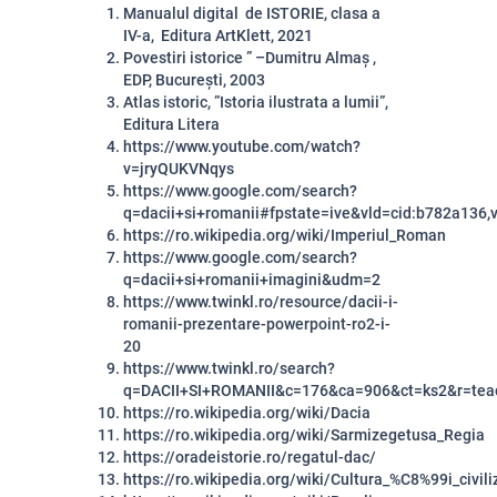
Manualul digital de ISTORIE, clasa a
IV-a, Editura ArtKlett, 2021
Povestiri istorice ” –Dumitru Almaș ,
EDP, București, 2003
Atlas istoric, ”Istoria ilustrata a lumii”,
Editura Litera
https://www.youtube.com/watch?
v=jryQUKVNqys
https://www.google.com/search?
q=dacii+si+romanii#fpstate=ive&vld=cid:b782a136,
https://ro.wikipedia.org/wiki/Imperiul_Roman
https://www.google.com/search?
q=dacii+si+romanii+imagini&udm=2
https://www.twinkl.ro/resource/dacii-i-
romanii-prezentare-powerpoint-ro2-i-
20
https://www.twinkl.ro/search?
q=DACII+SI+ROMANII&c=176&ca=906&ct=ks2&r=tea
https://ro.wikipedia.org/wiki/Dacia
https://ro.wikipedia.org/wiki/Sarmizegetusa_Regia
https://oradeistorie.ro/regatul-dac/
https://ro.wikipedia.org/wiki/Cultura_%C8%99i_civ