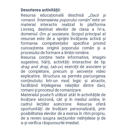
Descrierea activității:
Resursa educațională deschisă 
„Dacii și 
romanii. Întemeierea poporului român”
 este un 
material interactiv realizat în platforma 
Livresq, destinat elevilor de clasa a IV-a, 
domeniul 
Om și societate. 
Scopul principal al 
resursei este de a sprijini învățarea activă și 
formarea competențelor specifice privind 
cunoașterea originii poporului român și a 
procesului de formare a limbii române.
Resursa conține texte informative, imagini 
sugestive, hărți, activități interactive de tip 
drag and drop
, 
tab-uri
, exerciții de asociere și 
de completare, precum și secvențe video 
explicative. Structura sa permite parcurgerea 
conținutului într-un mod logic și atractiv, 
facilitând înțelegerea relațiilor dintre daci, 
romani și procesul de romanizare.
Materialul poate fi utilizat atât în activitățile de 
învățare sincronă, cât și în mediul online, în 
cadrul lecțiilor asincrone. Resursa oferă 
oportunități de învățare personalizată, prin 
posibilitatea elevilor de a exersa în ritm propriu, 
de a reveni asupra secțiunilor neînțelese și de 
a-și verifica răspunsurile imediat.