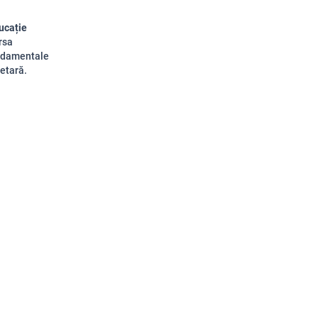
ucație
rsa
undamentale
getară.