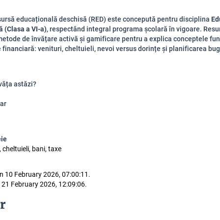
ursă educațională deschisă (RED) este concepută pentru disciplina
Ed
 (Clasa a VI-a)
, respectând integral programa școlară în vigoare. Resu
metode de învățare activă și gamificare pentru a explica conceptele f
financiară: venituri, cheltuieli, nevoi versus dorințe și planificarea bu
văța astăzi?
ar
eie
 cheltuieli, bani, taxe
n 10 February 2026, 07:00:11.
 21 February 2026, 12:09:06.
r