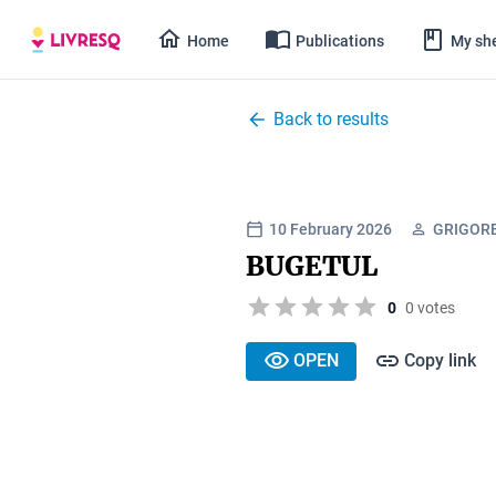
Home
Publications
My she
Back to results
10 February 2026
GRIGOR
BUGETUL
0
0 votes
OPEN
Copy link