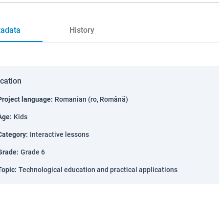
adata
History
ication
Project language
:
Romanian (ro, Română)
Age
:
Kids
Category
:
Interactive lessons
Grade
:
Grade 6
Topic
:
Technological education and practical applications