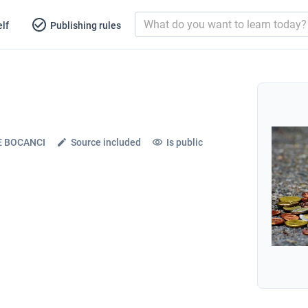
lf
Publishing rules
E BOCANCI
Source included
Is public