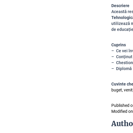
Descriere
Această res
Tehnologică
utilizează 
de educație 
Cuprins
Ce vei în
Conținut
Chestion
Diplomă
Cuvinte ch
buget, venit,
Published o
Modified on
Autho