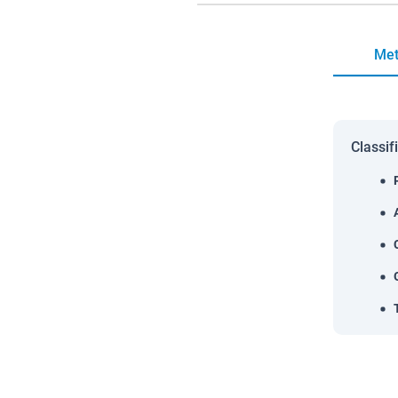
Met
Classif