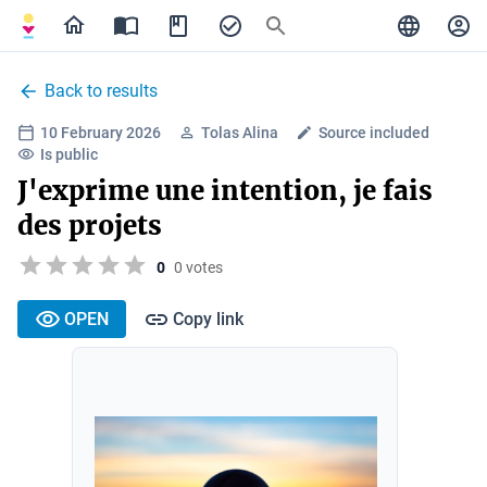
Back to results
10 February 2026
Tolas Alina
Source included
Is public
J'exprime une intention, je fais
des projets
0
0 votes
OPEN
Copy link