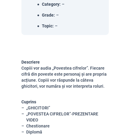
Category
:
–
Grade
:
–
Topic
:
–
Descriere
Copiii vor audia „Povestea cifrelor”. Fiecare
cifră din poveste este personaj și are propria
acțiune. Copiii vor răspunde la câteva
ghicitori, vor număra și vor interpreta roluri.
Cuprins
„GHICITORI”
„POVESTEA CIFRELOR”-PREZENTARE
VIDEO
Chestionare
Diplomă