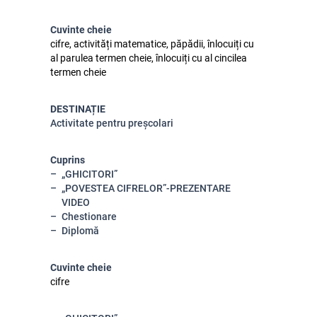
Cuvinte cheie
cifre, activități matematice, păpădii, înlocuiți cu
al parulea termen cheie, înlocuiți cu al cincilea
termen cheie
DESTINAȚIE
Activitate pentru preșcolari
Cuprins
„GHICITORI”
„POVESTEA CIFRELOR”-PREZENTARE
VIDEO
Chestionare
Diplomă
Cuvinte cheie
cifre