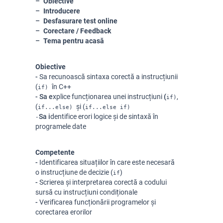
Obiective
Introducere
Desfasurare test online
Corectare / Feedback
Tema pentru acasă
Obiective
-
Sa recunoască sintaxa corectă a instrucțiunii
(
în C++
if)
- Sa e
xplice funcționarea unei instrucțiuni
(
,
if)
(
și (
if...else)
if...else if)
Sa i
dentifice erori logice și de sintaxă în
-
programele date
Competente
-
Identificarea situațiilor în care este necesară
o instrucțiune de decizie (
)
if
-
Scrierea și interpretarea corectă a codului
sursă cu instrucțiuni condiționale
-
Verificarea funcționării programelor și
corectarea erorilor