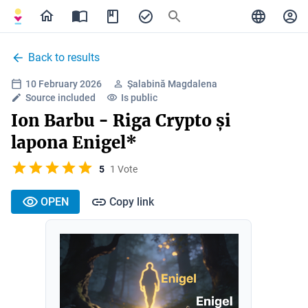
Back to results
10 February 2026
Șalabină Magdalena
Source included
Is public
Ion Barbu - Riga Crypto și
lapona Enigel*
5
1 Vote
OPEN
Copy link