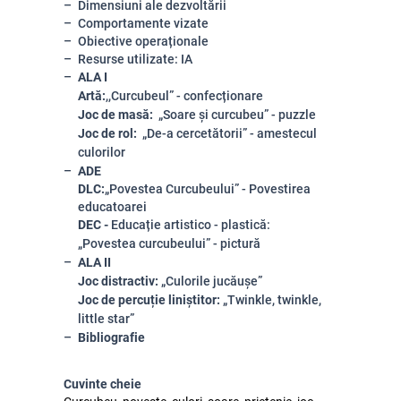
Dimensiuni ale dezvoltării
Comportamente vizate
Obiective operaționale
Resurse utilizate: IA
ALA I
Artă:
,,
Curcubeul
”
-
confecționare
Joc de masă:
„Soare și curcubeu” - puzzle
Joc de rol:
„De-a cercetătorii” - amestecul
culorilor
ADE
DLC:
„Povestea Curcubeului” - P
ovestirea
educatoarei
DEC -
Educație artistico - plastică:
„Povestea curcubeului” - pictură
ALA II
Joc distractiv:
„Culorile jucăușe”
Joc de percuție liniștitor:
„Twinkle, twinkle,
little star”
Bibliografie
Cuvinte cheie