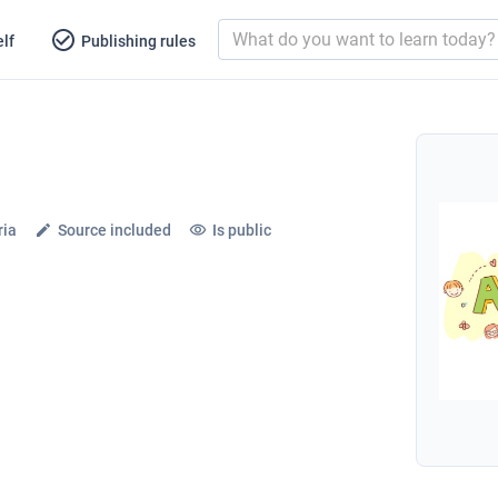
lf
Publishing rules
ria
Source included
Is public