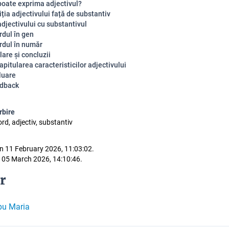
poate exprima adjectivul?
ția adjectivului față de substantiv
djectivului cu substantivul
rdul în gen
rdul în număr
are și concluzii
pitularea caracteristicilor adjectivului
luare
dback
rbire
ord, adjectiv, substantiv
n 11 February 2026, 11:03:02.
 05 March 2026, 14:10:46.
r
pu Maria