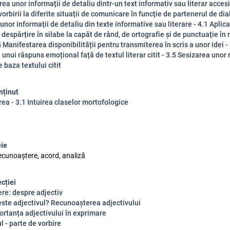
ea unor informații de detaliu dintr-un text informativ sau literar accesib
rbirii la diferite situații de comunicare în funcție de partenerul de dia
unor informații de detaliu din texte informative sau literare - 4.1 Aplic
e despărțire în silabe la capăt de rând, de ortografie și de punctuație în
5 Manifestarea disponibilității pentru transmiterea în scris a unor idei -
unui răspuns emoțional față de textul literar citit - 3.5 Sesizarea unor 
e baza textului citit
nținut
rea - 3.1 Intuirea claselor mortofologice
eie
recunoaștere, acord, analiză
ecției
ere: despre adjectiv
este adjectivul? Recunoașterea adjectivului
ortanța adjectivului în exprimare
l - parte de vorbire