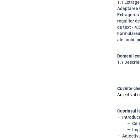
1.1 Extrager
Adaptarea vo
Extragerea 
regulilor d
de text - 4.
Formularea 
ale limbii p
Domenii co
1.1 Descrie
Cuvinte ch
Adjectivul-
Cuprinsul l
Introduc
Ce 
Imp
Adjectivu