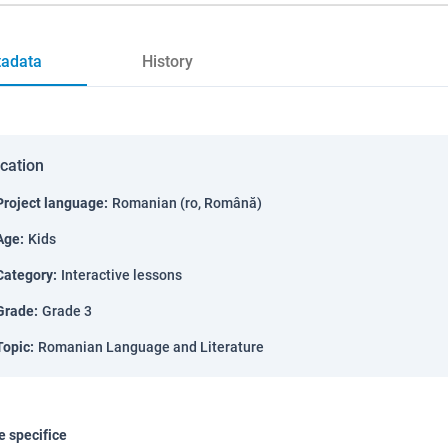
adata
History
ication
Project language
:
Romanian (ro, Română)
Age
:
Kids
Category
:
Interactive lessons
Grade
:
Grade 3
Topic
:
Romanian Language and Literature
 specifice