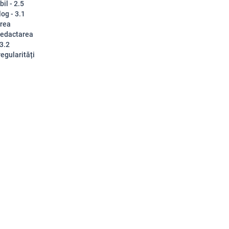
il - 2.5
log - 3.1
area
 redactarea
 3.2
regularități