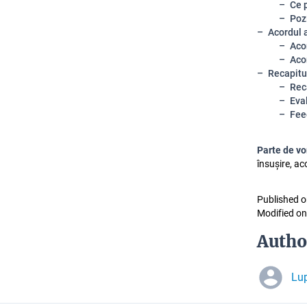
Ce 
Pozi
Acordul a
Aco
Aco
Recapitul
Reca
Eva
Fee
Parte de vo
însușire, ac
Published o
Modified on
Autho
Lu