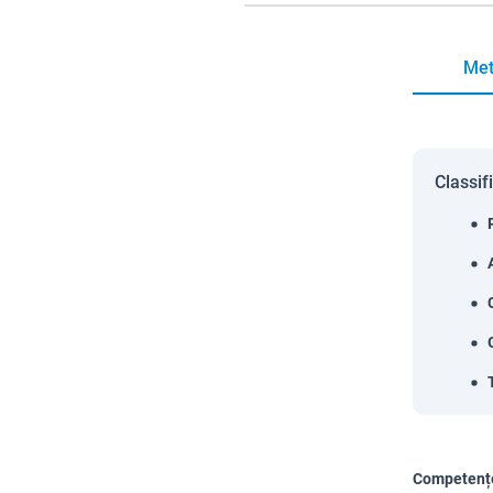
Met
Classif
Competențe