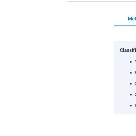
Met
Classif