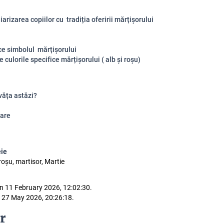
arizarea copiilor cu tradiția oferirii mărțișorului
ice simbolul mărțișorului
 culorile specifice mărțișorului ( alb și roșu)
văța astăzi?
are
eie
roșu, martisor, Martie
n 11 February 2026, 12:02:30.
 27 May 2026, 20:26:18.
r