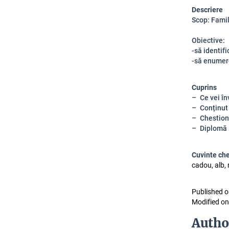
Descriere
Scop: Famili
Obiective:
-să identif
-să enumere
Cuprins
Ce vei în
Conținut
Chestion
Diplomă
Cuvinte ch
cadou, alb, 
Published o
Modified on
Autho