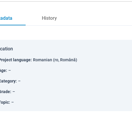
adata
History
ication
Project language
:
Romanian (ro, Română)
Age
:
–
Category
:
–
Grade
:
–
Topic
:
–