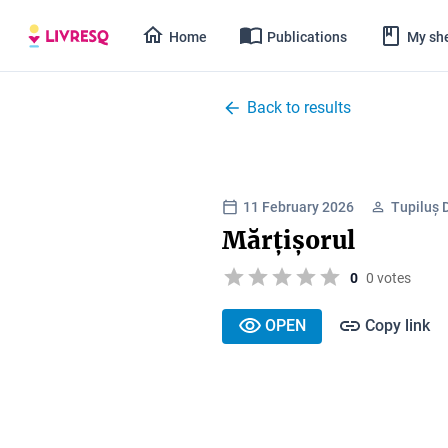
Home
Publications
My she
Back to results
11 February 2026
Tupiluș 
Mărțișorul
0
0 votes
OPEN
Copy link