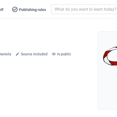
lf
Publishing rules
Daniela
Source included
Is public