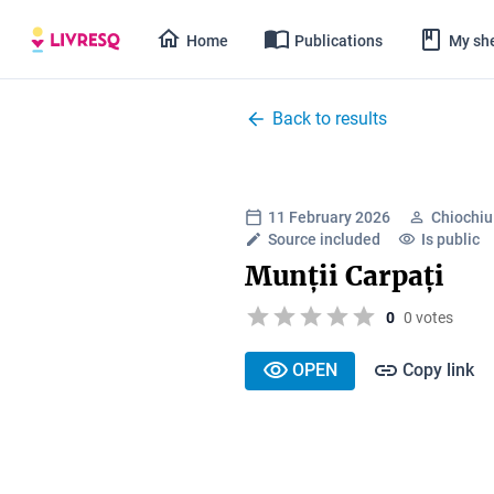
Home
Publications
My she
Back to results
11 February 2026
Chiochiu
Source included
Is public
Munții Carpați
0
0 votes
OPEN
Copy link