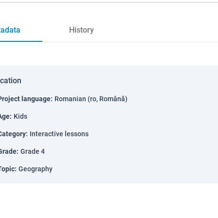
adata
History
ication
Project language
:
Romanian (ro, Română)
Age
:
Kids
Category
:
Interactive lessons
Grade
:
Grade 4
Topic
:
Geography