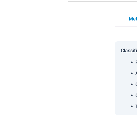
Met
Classif