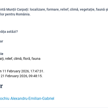
ntă Munții Carpați: localizare, formare, relief, climă, vegetație, faună ș
 lor pentru România.
văța astăzi?
ar
eie
i, relief, climă, floră, fauna
n 11 February 2026, 17:47:31.
 21 February 2026, 09:48:15.
r
ochiu Alexandru-Emilian-Gabriel