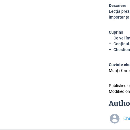
Descriere
Lecția prezi
importanța
Cuprins
Ce vei în
Conținut
Chestion
Cuvinte ch
Munții Carpaț
Published o
Modified on
Autho
Chi