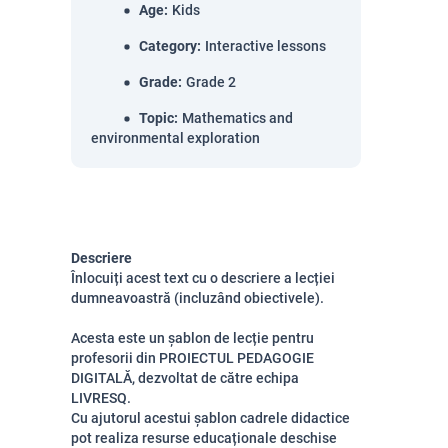
Age
:
Kids
Category
:
Interactive lessons
Grade
:
Grade 2
Topic
:
Mathematics and
environmental exploration
Descriere
Înlocuiți acest text cu o descriere a lecției
dumneavoastră (incluzând obiectivele).
Acesta este un șablon de lecție pentru
profesorii din PROIECTUL PEDAGOGIE
DIGITALĂ, dezvoltat de către echipa
LIVRESQ.
Cu ajutorul acestui șablon cadrele didactice
pot realiza resurse educaționale deschise