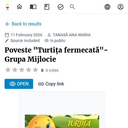
Back to results
11 February 2026
TANASĂ ANA-MARIA
Source included
Is public
Poveste "Turtița fermecată"-
Grupa Mijlocie
0
0 votes
OPEN
Copy link