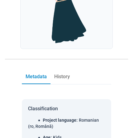
Metadata
History
Classification
Project language
:
Romanian
(ro, Română)
Age
:
Kids