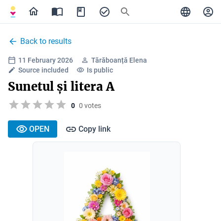
Back to results
11 February 2026
Tărăboanță Elena
Source included
Is public
Sunetul și litera A
0
0 votes
OPEN
Copy link