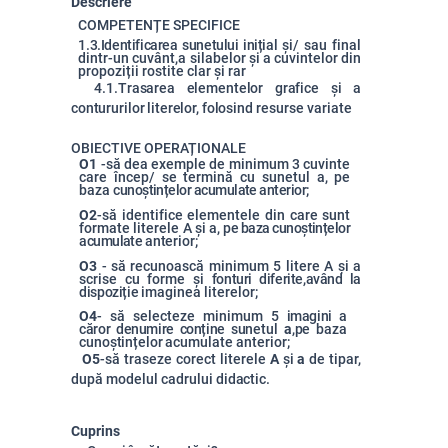
Descriere
COMPETENȚE SPECIFICE
1.3.
Identificarea
sunetului
inițial
și/ sau final
dintr-un cuvânt,
a silabelor și a cuvintelor din
propoziții rostite clar și rar
4.1.
Trasarea
elementelor
grafice și
a
contururilor
literelor,
folosind
resurse variate
OBIECTIVE OPERAȚIONALE
O1
-să dea exemple de minimum 3 cuvinte
care încep/ se termină cu sunetul a, pe
baza
cunoștințelor
acumulate
anterior;
O2
-să identifice elementele din care sunt
formate literele A și a,
pe
baza
cunoștințelor
acumulate
anterior;
O3
- să recunoască minimum 5 litere A și a
scrise cu forme și
fonturi
diferite,
având
la
dispoziție
imaginea literelor;
O4
- să selecteze minimum 5
imagini
a
căror
denumire
conține
sunetul
a
,
pe
baza
cunoștințelor
acumulate anterior;
O5
-să traseze corect literele
A
și
a
de tipar,
după modelul cadrului
didactic.
Cuprins