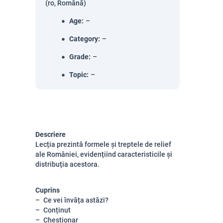
(ro, Română)
Age
:
–
Category
:
–
Grade
:
–
Topic
:
–
Descriere
Lecția prezintă formele și treptele de relief
ale României, evidențiind caracteristicile și
distribuția acestora.
Cuprins
Ce vei învăța astăzi?
Conținut
Chestionar