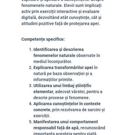
fenomenele naturale. Elevii sunt implicați
activ prin exerciții interactive și evaluare
digitală, dezvoltând atât cunoștințe, cât și
atitudini pozitive față de protejarea apei.
Competențe specifice:
Identificarea și descrierea
fenomenelor naturale
observate în
mediul înconjurător.
Explicarea transformărilor apei
în
natură pe baza observației și a
informațiilor primite.
Utilizarea unui limbaj științific
elementar
, adecvat vârstei, pentru a
descrie procese și fenomene.
Aplicarea cunoștințelor în contexte
concrete
, prin rezolvarea de sarcini și
exerciții.
Manifestarea unui comportament
responsabil față de apă
, recunoscând
importanța acesteia pentru viață.