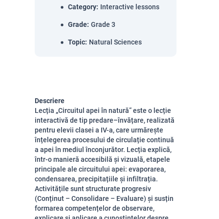
Category
:
Interactive lessons
Grade
:
Grade 3
Topic
:
Natural Sciences
Descriere
Lecția „Circuitul apei în natură” este o lecție
interactivă de tip predare–învățare, realizată
pentru elevii clasei a IV-a, care urmărește
înțelegerea procesului de circulație continuă
a apei în mediul înconjurător. Lecția explică,
într-o manieră accesibilă și vizuală, etapele
principale ale circuitului apei: evaporarea,
condensarea, precipitațiile și infiltrația.
Activitățile sunt structurate progresiv
(Conținut – Consolidare – Evaluare) și susțin
formarea competențelor de observare,
explicare și aplicare a cunoștințelor despre