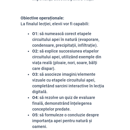
Obiective operaționale:
La finalul lecției, elevii vor fi capabili:
O1:
să numească corect etapele
circuitului apei în natură (evaporare,
condensare, precipitații, infiltrație).
O2:
să explice succesiunea etapelor
circuitului apei, utilizând exemple din
viața reală (ploaie, nori, soare, bălți
care dispar).
O3:
să asocieze imagini/elemente
vizuale cu etapele circuitului apei,
completând sarcini interactive în lecția
digitală.
O4:
să rezolve un quiz de evaluare
finală, demonstrând înțelegerea
conceptelor predate.
O5:
să formuleze o concluzie despre
importanța apei pentru natură și
oameni.